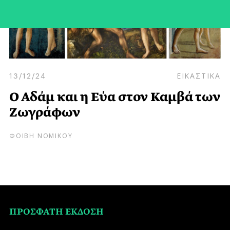
13/12/24
ΕΙΚΑΣΤΙΚΑ
Ο Αδάμ και η Εύα στον Καμβά των
Ζωγράφων
ΦΟΙΒΗ ΝΟΜΙΚΟΥ
ΠΡΟΣΦΑΤΗ ΕΚΔΟΣΗ