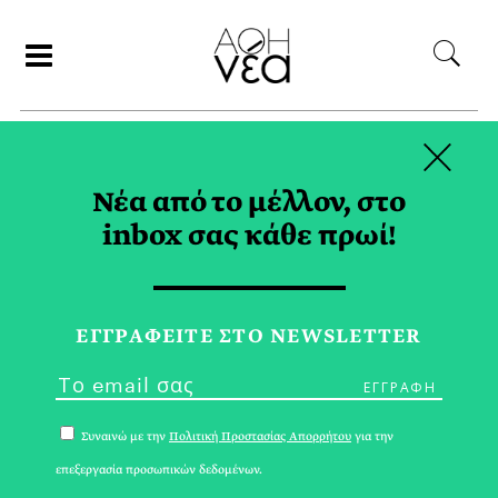
×
ΑΝΑΖΗΤΗΣΗ
Νέα από το μέλλον, στο
inbox σας κάθε πρωί!
ROBERT-FRANCIS
PREVOST TAG
ΕΓΓPΑΦΕΙΤΕ ΣΤΟ NEWSLETTER
Συναινώ με την
Πολιτική Προστασίας Απορρήτου
για την
επεξεργασία προσωπικών δεδομένων.