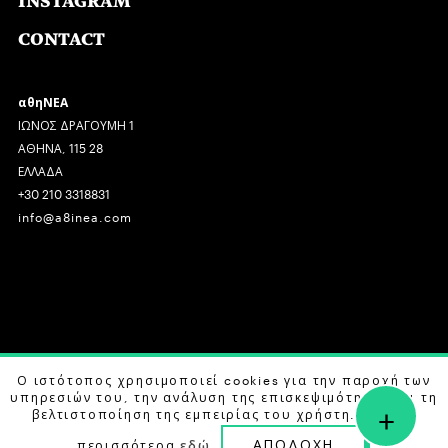
INSTAGRAM
CONTACT
αθηΝΕΑ
ΙΩΝΟΣ ΔΡΑΓΟΥΜΗ 1
ΑΘΗΝΑ, 115 28
ΕΛΛΑΔΑ
+30 210 3318831
info@a8inea.com
COPYRIGHT © 2026 αθηΝΕΑ, ALL RIGHTS RESERVED.
Ο ιστότοπος χρησιμοποιεί cookies για την παροχή των
υπηρεσιών του, την ανάλυση της επισκεψιμότητας και τη
+
DESIGN BY
G DESIGN STUDIO
. DEVELOPED BY
B LABS
.
βελτιστοποίηση της εμπειρίας του χρήστη. Μάθετε
ΑΠΟΔΟΧΗ
περισσότερα
εδώ