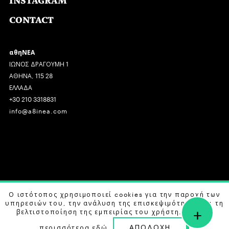
INSTAGRAM
CONTACT
αθηΝΕΑ
ΙΩΝΟΣ ΔΡΑΓΟΥΜΗ 1
ΑΘΗΝΑ, 115 28
ΕΛΛΑΔΑ
+30 210 3318831
info@a8inea.com
COPYRIGHT © 2026 αθηΝΕΑ, ALL RIGHTS RESERVED.
Ο ιστότοπος χρησιμοποιεί cookies για την παροχή των
υπηρεσιών του, την ανάλυση της επισκεψιμότητας και τη
+
DESIGN BY
G DESIGN STUDIO
. DEVELOPED BY
B LABS
.
βελτιστοποίηση της εμπειρίας του χρήστη. Μάθετε
ΑΠΟΔΟΧΗ
περισσότερα
εδώ