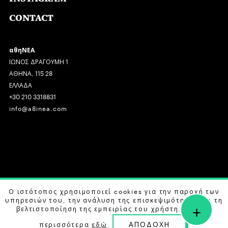
CONTACT
αθηΝΕΑ
ΙΩΝΟΣ ΔΡΑΓΟΥΜΗ 1
ΑΘΗΝΑ, 115 28
ΕΛΛΑΔΑ
+30 210 3318831
info@a8inea.com
COPYRIGHT © 2026 αθηΝΕΑ, ALL RIGHTS RESERVED.
Ο ιστότοπος χρησιμοποιεί cookies για την παροχή των
υπηρεσιών του, την ανάλυση της επισκεψιμότητας και τη
+
DESIGN BY
G DESIGN STUDIO
. DEVELOPED BY
B LABS
.
βελτιστοποίηση της εμπειρίας του χρήστη. Μάθετε
ΑΠΟΔΟΧΗ
περισσότερα
εδώ