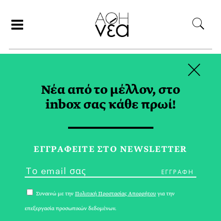
×
ΑΝΑΖΗΤΗΣΗ
Νέα από το μέλλον, στο
inbox σας κάθε πρωί!
SINGULARITY
UNIVERSITY TAG
ΕΓΓPΑΦΕΙΤΕ ΣΤΟ NEWSLETTER
Συναινώ με την
Πολιτική Προστασίας Απορρήτου
για την
επεξεργασία προσωπικών δεδομένων.