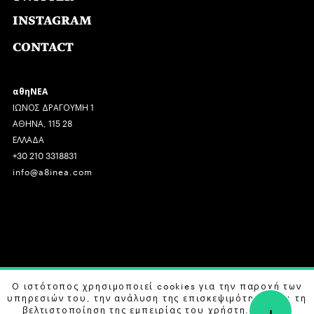
INSTAGRAM
CONTACT
αθηΝΕΑ
ΙΩΝΟΣ ΔΡΑΓΟΥΜΗ 1
ΑΘΗΝΑ, 115 28
ΕΛΛΑΔΑ
+30 210 3318831
info@a8inea.com
COPYRIGHT © 2026 αθηΝΕΑ, ALL RIGHTS RESERVED.
Ο ιστότοπος χρησιμοποιεί cookies για την παροχή των
υπηρεσιών του, την ανάλυση της επισκεψιμότητας και τη
+
DESIGN BY
G DESIGN STUDIO
. DEVELOPED BY
B LABS
.
βελτιστοποίηση της εμπειρίας του χρήστη. Μάθετε