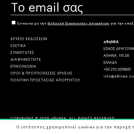
Συναινώ με την
Πολιτική Προστασίας Απορρήτου
για την επε
ΑΡΧΕΙΟ ΕΚΔΟΣΕΩΝ
αθηΝΕΑ
ΣΧΕΤΙΚΑ
ΙΩΝΟΣ ΔΡΑΓΟΥΜΗ
ΣΥΝΕΡΓΑΤΕΣ
ΑΘΗΝΑ, 115 28
ΔΙΑΦΗΜΙΣΤΕΙΤΕ
ΕΛΛΑΔΑ
ΕΠΙΚΟΙΝΩΝΙΑ
+30 210 3318831
ΟΡΟΙ & ΠΡΟΫΠΟΘΕΣΕΙΣ ΧΡΗΣΗΣ
info@a8inea.c
ΠΟΛΙΤΙΚΗ ΠΡΟΣΤΑΣΙΑΣ ΑΠΟΡΡΗΤΟΥ
COPYRIGHT © 2026 αθηΝΕΑ, ALL RIGHTS RESERVED.
DESIGN BY
G DESIGN STUDIO
. DEVELOPED BY
B LABS
.
Ο ιστότοπος χρησιμοποιεί cookies για την παροχή 