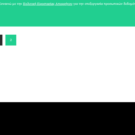
υναινώ με την
Πολιτική Προστασίας Απορρήτου
για την επεξεργασία προσωπικών δεδομέ
ΑΓΓΕΛΙΚΗ ΝΤΟΥΡΟΥ
2