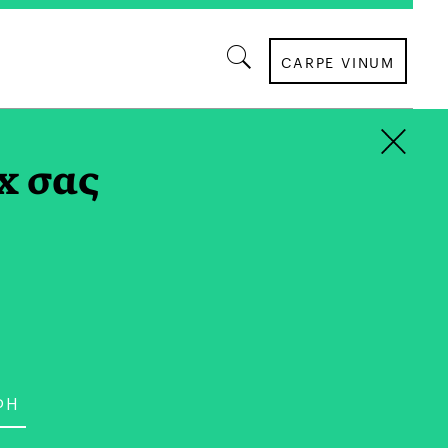
CARPE VINUM
×
ΤΕΧΝΩΝ ΤΟΥ
x σας
ΕΙΚΑΣΤΙΚΑ
τη Στέγη