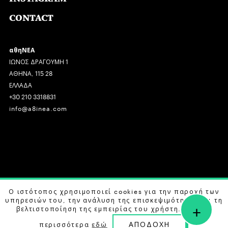
CONTACT
αθηΝΕΑ
ΙΩΝΟΣ ΔΡΑΓΟΥΜΗ 1
ΑΘΗΝΑ, 115 28
ΕΛΛΑΔΑ
+30 210 3318831
info@a8inea.com
COPYRIGHT © 2026 αθηΝΕΑ, ALL RIGHTS RESERVED.
Ο ιστότοπος χρησιμοποιεί cookies για την παροχή των
υπηρεσιών του, την ανάλυση της επισκεψιμότητας και τη
+
DESIGN BY
G DESIGN STUDIO
. DEVELOPED BY
B LABS
.
βελτιστοποίηση της εμπειρίας του χρήστη. Μάθετε
ΑΠΟΔΟΧΗ
περισσότερα
εδώ