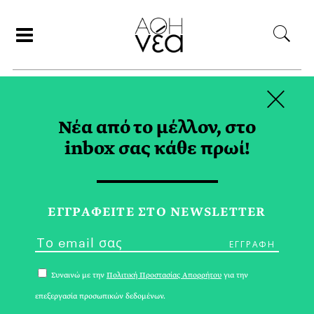
×
ΑΝΑΖΗΤΗΣΗ
Νέα από το μέλλον, στο
inbox σας κάθε πρωί!
ΘΕΑΤΡΟ ΤΟΥ ΝΕΟΥ
ΚΟΣΜΟΥ TAG
ΕΓΓPΑΦΕΙΤΕ ΣΤΟ NEWSLETTER
Συναινώ με την
Πολιτική Προστασίας Απορρήτου
για την
επεξεργασία προσωπικών δεδομένων.