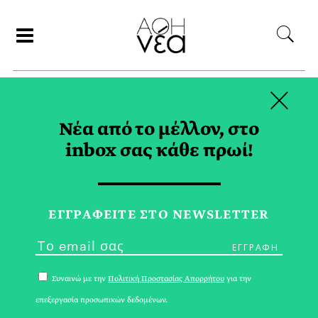
×
ΑΝΑΖΗΤΗΣΗ
Νέα από το μέλλον, στο
inbox σας κάθε πρωί!
ΤΣΙΑ TAG
ΕΓΓPΑΦΕΙΤΕ ΣΤΟ NEWSLETTER
Συναινώ με την
Πολιτική Προστασίας Απορρήτου
για την
επεξεργασία προσωπικών δεδομένων.