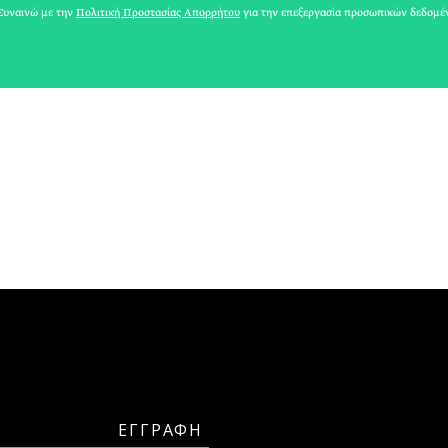
υναινώ με την
Πολιτική Προστασίας Απορρήτου
για την επεξεργασία προσωπικών δεδομέ
ΣΥΛΒΙΑ ΚΛΙΜΑΚΗ