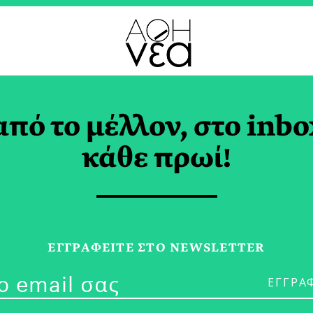
UAL ARTIST TAG
από το μέλλον, στο inbo
κάθε πρωί!
07/10/19
Λίλια Ζιάμου
ΕΓΓPΑΦΕΙΤΕ ΣΤΟ NEWSLETTER
Ότι Είμαι Αμε
ότι Είμαι Ελλ