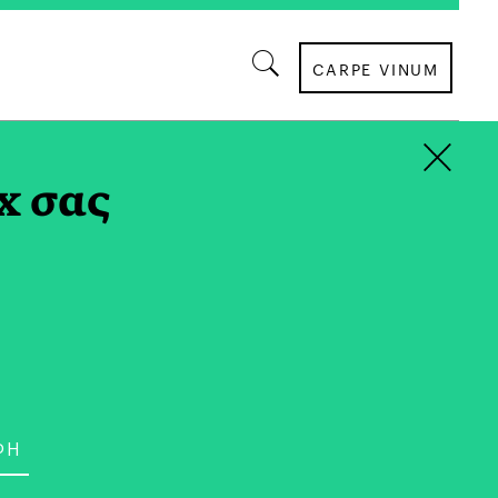
CARPE VINUM
×
x σας
ΣΥΝΕΝΤΕΥΞΕΙΣ
: Στην Ελλάδα Μου Λένε
ρικανίδα, στη Νέα Υόρκη
ηνίδα