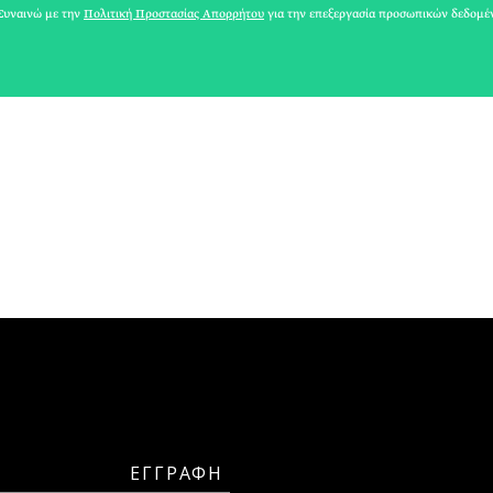
ΜΑΡΙΑΝΝΑ ΣΚΥΛΑΚΑΚΗ
υναινώ με την
Πολιτική Προστασίας Απορρήτου
για την επεξεργασία προσωπικών δεδομέ