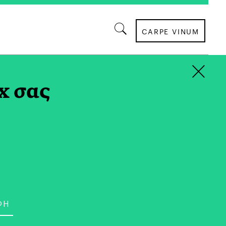
CARPE VINUM
×
AG
x σας
ΕΠΙΚΑΙΡΟΤΗΤΑ
ει η Νέα Κυβέρνηση
στη Γερμανία;