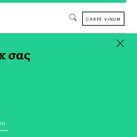
CARPE VINUM
×
x σας