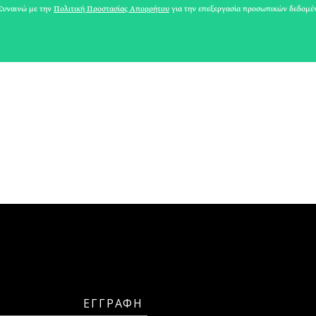
υναινώ με την
Πολιτική Προστασίας Απορρήτου
για την επεξεργασία προσωπικών δεδομέ