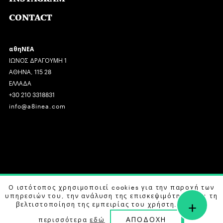
CONTACT
αθηΝΕΑ
ΙΩΝΟΣ ΔΡΑΓΟΥΜΗ 1
ΑΘΗΝΑ, 115 28
ΕΛΛΑΔΑ
+30 210 3318831
info@a8inea.com
COPYRIGHT © 2026 αθηΝΕΑ, ALL RIGHTS RESERVED.
Ο ιστότοπος χρησιμοποιεί cookies για την παροχή των
υπηρεσιών του, την ανάλυση της επισκεψιμότητας και τη
+
DESIGN BY
G DESIGN STUDIO
. DEVELOPED BY
B LABS
.
βελτιστοποίηση της εμπειρίας του χρήστη. Μάθετε
ΑΠΟΔΟΧΗ
περισσότερα
εδώ