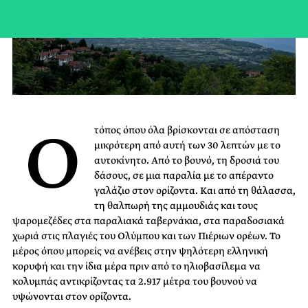
Ο
τόπος όπου όλα βρίσκονται σε απόσταση
μικρότερη από αυτή των 30 λεπτών με το
αυτοκίνητο. Από το βουνό, τη δροσιά του
δάσους, σε μια παραλία με το απέραντο
γαλάζιο στον ορίζοντα. Kαι από τη θάλασσα,
τη θαλπωρή της αμμουδιάς και τους
ψαρομεζέδες στα παραλιακά ταβερνάκια, στα παραδοσιακά
χωριά στις πλαγιές του Ολύμπου και των Πιέριων ορέων. Το
μέρος όπου μπορείς να ανέβεις στην ψηλότερη ελληνική
κορυφή και την ίδια μέρα πριν από το ηλιοβασίλεμα να
κολυμπάς αντικρίζοντας τα 2.917 μέτρα του βουνού να
υψώνονται στον ορίζοντα.