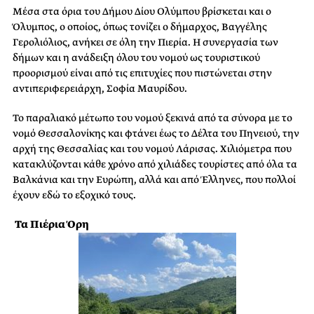
Μέσα στα όρια του Δήμου Δίου Ολύμπου βρίσκεται και ο
Όλυμπος, ο οποίος, όπως τονίζει ο δήμαρχος, Βαγγέλης
Γερολιόλιος, ανήκει σε όλη την Πιερία. Η συνεργασία των
δήμων και η ανάδειξη όλου του νομού ως τουριστικού
προορισμού είναι από τις επιτυχίες που πιστώνεται στην
αντιπεριφερειάρχη, Σοφία Μαυρίδου.
Το παραλιακό μέτωπο του νομού ξεκινά από τα σύνορα με το
νομό Θεσσαλονίκης και φτάνει έως το Δέλτα του Πηνειού, την
αρχή της Θεσσαλίας και του νομού Λάρισας. Χιλιόμετρα που
κατακλύζονται κάθε χρόνο από χιλιάδες τουρίστες από όλα τα
Βαλκάνια και την Ευρώπη, αλλά και από Έλληνες, που πολλοί
έχουν εδώ το εξοχικό τους.
Τα Πιέρια Όρη