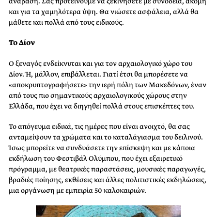
ανάβαση. Σας προτείνουμε να ξεκινήσετε με συνοδεία, ακόμη
και για τα χαμηλότερα ύψη. Θα νιώσετε ασφάλεια, αλλά θα
μάθετε και πολλά από τους ειδικούς.
Το Δίον
Ο ξεναγός ενδείκνυται και για τον αρχαιολογικό χώρο του
Δίον. Ή, μάλλον, επιβάλλεται. Γιατί έτσι θα μπορέσετε να
«αποκρυπτογραφήσετε» την ιερή πόλη των Μακεδόνων, έναν
από τους πιο σημαντικούς αρχαιολογικούς χώρους στην
Ελλάδα, που έχει να διηγηθεί πολλά στους επισκέπτες του.
Το απόγευμα ειδικά, τις ημέρες που είναι ανοιχτό, θα σας
ανταμείψουν τα χρώματα και το καταλάγιασμα του δειλινού.
Ίσως μπορείτε να συνδυάσετε την επίσκεψη και με κάποια
εκδήλωση του Φεστιβάλ Ολύμπου, που έχει εξαιρετικό
πρόγραμμα, με θεατρικές παραστάσεις, μουσικές παραγωγές,
βραδιές ποίησης, εκθέσεις και άλλες πολιτιστικές εκδηλώσεις,
μια οργάνωση με εμπειρία 50 καλοκαιριών.