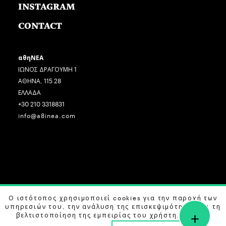
INSTAGRAM
CONTACT
αθηΝΕΑ
ΙΩΝΟΣ ΔΡΑΓΟΥΜΗ 1
ΑΘΗΝΑ, 115 28
ΕΛΛΑΔΑ
+30 210 3318831
info@a8inea.com
COPYRIGHT © 2026 αθηΝΕΑ, ALL RIGHTS RESERVED.
Ο ιστότοπος χρησιμοποιεί cookies για την παροχή των
υπηρεσιών του, την ανάλυση της επισκεψιμότητας και τη
+
DESIGN BY
G DESIGN STUDIO
. DEVELOPED BY
B LABS
.
βελτιστοποίηση της εμπειρίας του χρήστη. Μάθετε