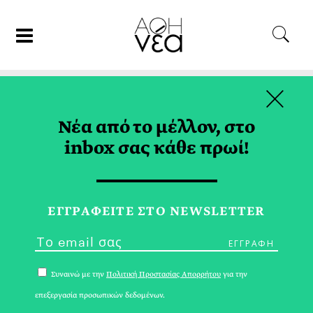
×
09/06/22
ΤΑΞΙΔΙ
Νέα από το μέλλον, στο
Το «Νησί» της Πιερίας
inbox σας κάθε πρωί!
ΛΕΥΘΕΡΗΣ ΠΛΑΚΙΔΑΣ
ΕΓΓPΑΦΕΙΤΕ ΣΤΟ NEWSLETTER
Συναινώ με την
Πολιτική Προστασίας Απορρήτου
για την
επεξεργασία προσωπικών δεδομένων.