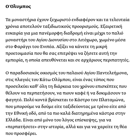
Ο Όλυμπος
Τα μοναστήρια έχουν ξεχωριστό ενδιαφέρον και τα τελευταία
χρόνια αποτελούν ταξιδιωτικούς προορισμούς. Εξαιρετική
ευκαιρία για μια πανέμορφη διαδρομή είναι μέχρι το παλιό
μοναστήρι του Αγίου Διονυσίου στο Λιτόχωρο, χωμένο μέσα
στο Φαράγγι του Ενιπέα. Αξίζει να κάνετε τη μικρή
προετοιμασία που θα σας επιτρέψει να ζήσετε αυτή την
εμπειρία, η οποία απευθύνεται και σε αρχάριους περιπατητές.
Ο παραδοσιακός οικισμός του παλαιού Αγίου Παντελεήμονα,
στις πλαγιές του Κάτω Ολύμπου, είναι ένας τόπος που
προσελκύει καθ’ όλη τη διάρκεια του χρόνου επισκέπτες που
θέλουν να περπατήσουν, να πιουν καφέ ή να δοκιμάσουν το
φαγητό. Πολύ κοντά βρίσκεται το Κάστρο του Πλαταμώνα,
που μπορούμε να δούμε είτε ταξιδεύοντας με τρένο είτε από
την Εθνική οδό, από τα πιο καλά διατηρημένα κάστρα στην
Ελλάδα. Είναι από μόνο του λόγος επίσκεψης, για να
«περπατήσετε» στην ιστορία, αλλά και για να χαρείτε τη θέα
που προσφέρει.