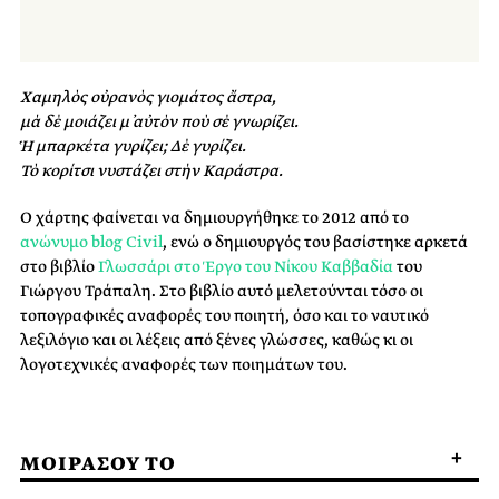
Χαμηλὸς οὐρανὸς γιομάτος ἄστρα,
μὰ δὲ μοιάζει μ᾿ αὐτὸν ποὺ σὲ γνωρίζει.
Ἡ μπαρκέτα γυρίζει; Δὲ γυρίζει.
Τὸ κορίτσι νυστάζει στὴν Καράστρα.
Ο χάρτης φαίνεται να δημιουργήθηκε το 2012 από το
ανώνυμο blog Civil
, ενώ ο δημιουργός του βασίστηκε αρκετά
στο βιβλίο
Γλωσσάρι στο Έργο του Νίκου Καββαδία
του
Γιώργου Τράπαλη. Στο βιβλίο αυτό μελετούνται τόσο οι
τοπογραφικές αναφορές του ποιητή, όσο και το ναυτικό
λεξιλόγιο και οι λέξεις από ξένες γλώσσες, καθώς κι οι
λογοτεχνικές αναφορές των ποιημάτων του.
ΜΟΙΡΑΣΟΥ ΤΟ