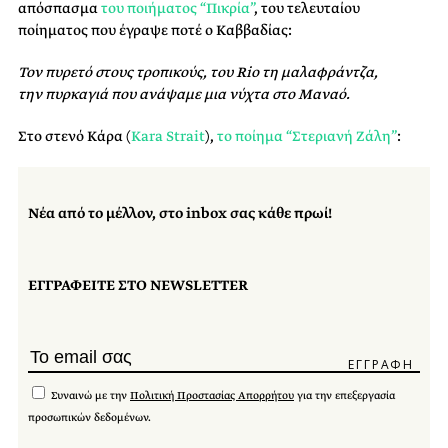
απόσπασμα
του ποιήματος “Πικρία”
, του τελευταίου
ποίηματος που έγραψε ποτέ ο Καββαδίας:
Τον πυρετό στους τροπικούς, του Rio τη μαλαφράντζα,
την πυρκαγιά που ανάψαμε μια νύχτα στο Μαναό.
Στο στενό Κάρα (
Kara Strait
),
το ποίημα “Στεριανή Ζάλη”
:
Νέα από το μέλλον, στο inbox σας κάθε πρωί!
ΕΓΓΡΑΦΕΙΤΕ ΣΤΟ NEWSLETTER
Συναινώ με την
Πολιτική Προστασίας Απορρήτου
για την επεξεργασία
προσωπικών δεδομένων.