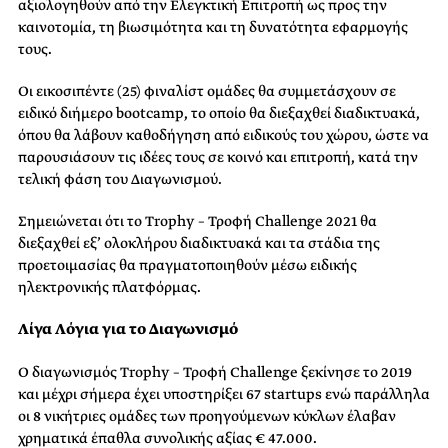
αξιολογηθούν από την Ελεγκτική Επιτροπή ως προς την
καινοτομία, τη βιωσιμότητα και τη δυνατότητα εφαρμογής
τους.
Οι εικοσιπέντε (25) φιναλίστ ομάδες θα συμμετάσχουν σε
ειδικό διήμερο bootcamp, το οποίο θα διεξαχθεί διαδικτυακά,
όπου θα λάβουν καθοδήγηση από ειδικούς του χώρου, ώστε να
παρουσιάσουν τις ιδέες τους σε κοινό και επιτροπή, κατά την
τελική φάση του Διαγωνισμού.
Σημειώνεται ότι το Trophy – Τροφή Challenge 2021 θα
διεξαχθεί εξ’ ολοκλήρου διαδικτυακά και τα στάδια της
προετοιμασίας θα πραγματοποιηθούν μέσω ειδικής
ηλεκτρονικής πλατφόρμας.
Λίγα Λόγια για το Διαγωνισμό
Ο διαγωνισμός Trophy – Τροφή Challenge ξεκίνησε το 2019
και μέχρι σήμερα έχει υποστηρίξει 67 startups ενώ παράλληλα
οι 8 νικήτριες ομάδες των προηγούμενων κύκλων έλαβαν
χρηματικά έπαθλα συνολικής αξίας € 47.000.