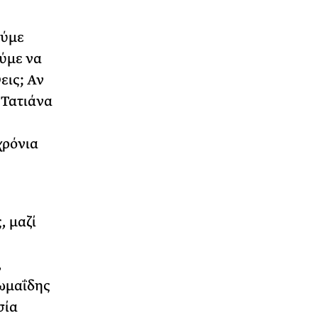
ούμε
ύμε να
εις; Αν
 Τατιάνα
χρόνια
, μαζί
,
Θωμαΐδης
σία