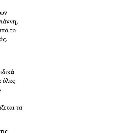
των
γιάννη,
από το
άς.
ιδικά
ε όλες
ν
ζεται τα
τις