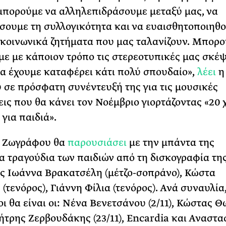
μπορούμε να αλληλεπιδράσουμε μεταξύ μας, να
σουμε τη συλλογικότητα και να ευαισθητοποιηθ
κοινωνικά ζητήματα που μας ταλανίζουν. Μπορο
ε με κάποιον τρόπο τις στερεοτυπικές μας σκέψ
 θα έχουμε καταφέρει κάτι πολύ σπουδαίο»,
λέει
η
σε πρόσφατη συνέντευξή της για τις μουσικές
ις που θα κάνει τον Νοέμβριο γιορτάζοντας «20 
για παιδιά».
α Ζωγράφου θα
παρουσιάσει
με την μπάντα της
 τραγούδια των παιδιών από τη δισκογραφία της
υς Ιωάννα Βρακατσέλη (μέτζο-σοπράνο), Κώστα
(τενόρος), Γιάννη Φίλια (τενόρος). Ανά συναυλία
ι θα είναι οι: Νένα Βενετσάνου (2/11), Κώστας 
μήτρης Ζερβουδάκης (23/11), Encardia και Αναστα