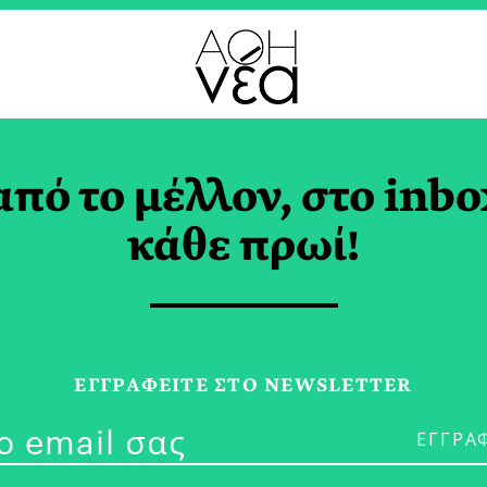
ΠΟ
από το μέλλον, στο inbo
+]: Η Παιδική Ατζέντα
κάθε πρωί!
μβρίου
 ΡΑΜΜΟΥ
ΕΓΓPΑΦΕΙΤΕ ΣΤΟ NEWSLETTER