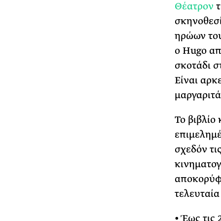
Θέατρον
τ
σκηνοθεσί
ηρώων του
ο Hugo απ
σκοτάδι σ
Είναι αρκ
μαργαριτά
Το βιβλίο
επιμελημέ
σχεδόν τι
κινηματογ
αποκορύφω
τελευταία 
• Έως τις 