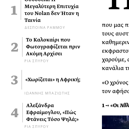
Μεγαλύτερη Επιτυχία
του Nolan δεν Ήταν η
Ταινία
που μας π
ΔΕΣΠΟΙΝΑ ΡΑΜΜΟΥ
τους αυστ
Το Καλοκαίρι που
καθημεριν
Φωτογραφίζεται πριν
εκφραστού
Ακόμη Αρχίσει
χαρούμε, 
ΡΙΑ ΣΠΥΡΟΥ
κανάλια τ
«Χωρίζεται» η Αφρική;
«Ο χρόνος
τον αφήσο
ΙΩΑΝΝΗΣ ΜΠΑΖΙΩΤΗΣ
1 → «Οι Άθ
Αλεξάνδρα
Εφραίμογλου, «Πώς
Φτάνεις Τόσο Ψηλά;»
ΡΙΑ ΣΠΥΡΟΥ