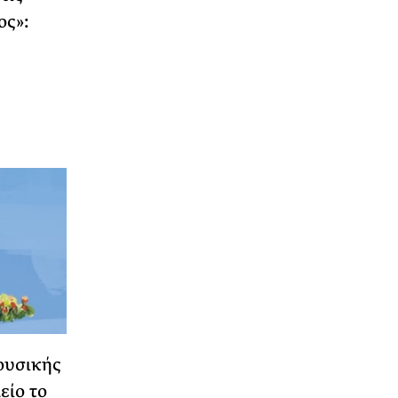
ος»:
ουσικής
είο το