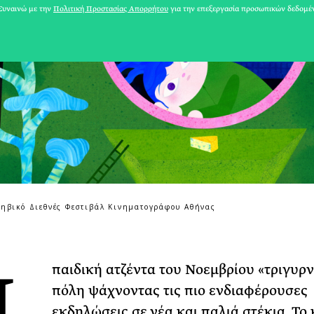
υναινώ με την
Πολιτική Προστασίας Απορρήτου
για την επεξεργασία προσωπικών δεδομέ
φηβικό Διεθνές Φεστιβάλ Κινηματογράφου Αθήνας
31 ΙΟΥΛΙΟΥ 2026
Η
παιδική ατζέντα του Νοεμβρίου «τριγυρ
Το Καλοκαίρι πο
πόλη ψάχνοντας τις πιο ενδιαφέρουσες
Φωτογραφίζεται
Ακόμη Αρχίσει
εκδηλώσεις σε νέα και παλιά στέκια. Το