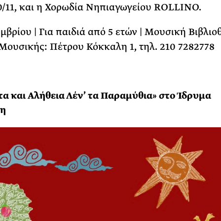
/11, και η Χορωδία Νηπιαγωγείου ROLLINO.
εμβρίου | Για παιδιά από 5 ετών | Μουσική Βιβλι
ουσικής: Πέτρου Κόκκαλη 1, τηλ. 210 7282778
τα και Aλήθεια Λέν’ τα Παραμύθια» στο Ίδρυμα
η