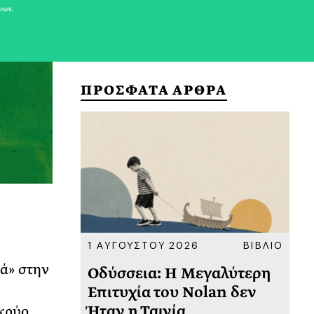
νων.
ΠΡΟΣΦΑΤΑ ΑΡΘΡΑ
ΚΟΙΝΩΝΙΑ
1 ΑΥΓΟΥΣΤΟΥ 2026
ΒΙΒΛΙΟ
31
νά» στην
υ
Οδύσσεια: Η Μεγαλύτερη
Το
 πριν
Επιτυχία του Nolan δεν
Φω
Ήταν η Ταινία
Ακ
 κρύο