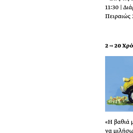
11:30 | Δι
Πειραιώς 
2 → 20 Χρ
«Η βαθιά 
να μιλήσω