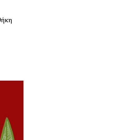
οθήκη