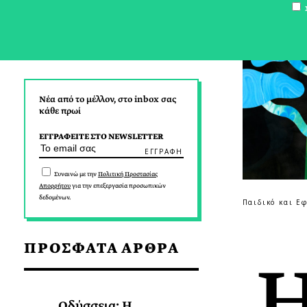
Σ
Νέα από το μέλλον, στο inbox σας
κάθε πρωί
ΕΓΓΡΑΦΕΙΤΕ ΣΤΟ NEWSLETTER
Συναινώ με την
Πολιτική Προστασίας
Απορρήτου
για την επεξεργασία προσωπικών
δεδομένων.
Παιδικό και Ε
ΠΡΟΣΦΑΤΑ ΑΡΘΡΑ
Οδύσσεια: Η