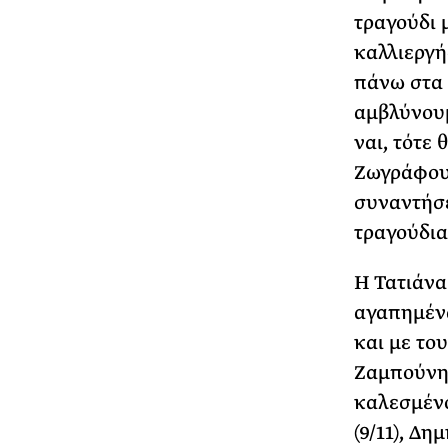
τραγούδι 
καλλιεργή
πάνω στα 
αμβλύνουμ
ναι, τότε
Ζωγράφου 
συναντήσε
τραγούδια 
Η Τατιάν
αγαπημένα
και με το
Ζαμπούνη 
καλεσμένο
(9/11), Δη