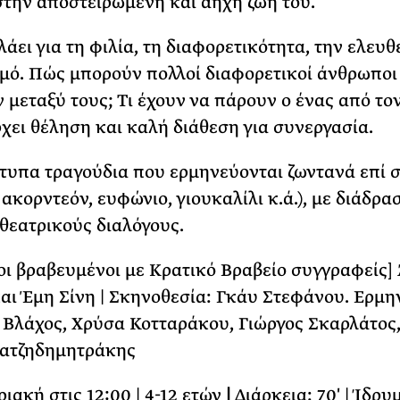
στην αποστειρωμένη και άηχη ζωή του.
λάει για τη φιλία, τη διαφορετικότητα, την ελευθ
μό. Πώς μπορούν πολλοί διαφορετικοί άνθρωποι
ν μεταξύ τους; Τι έχουν να πάρουν ο ένας από τον
χει θέληση και καλή διάθεση για συνεργασία.
υπα τραγούδια που ερμηνεύονται ζωντανά επί 
 ακορντεόν, ευφώνιο, γιουκαλίλι κ.ά.), με διάδρα
θεατρικούς διαλόγους.
[οι βραβευμένοι με Κρατικό Βραβείο συγγραφείς]
αι Έμη Σίνη | Σκηνοθεσία: Γκάυ Στεφάνου. Ερμη
 Βλάχος, Χρύσα Κοτταράκου, Γιώργος Σκαρλάτος
Χατζηδημητράκης
ιακή στις 12:00 | 4-12 ετών
|
Διάρκεια: 70′ | Ίδρυ