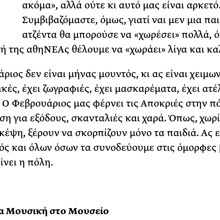
ακόμα», αλλά ούτε κι αυτό μας είναι αρκετό
ΡΙΑ ΣΠΥΡΟΥ
Συμβιβαζόμαστε, όμως, γιατί ναι μεν μια πα
ατζέντα θα μπορούσε να «χωρέσει» πολλά, 
τή της αθηΝΕΑς θέλουμε να «χωράει» λίγα και κα
ριος δεν είναι μήνας μουντός, κι ας είναι χειμων
ικές, έχει ζωγραφιές, έχει μασκαρέματα, έχει ατ
. Ο Φεβρουάριος μας φέρνει τις Αποκριές στην π
εση για εξόδους, σκανταλιές και χαρά. Όπως, χωρί
κέψη, ξέρουν να σκορπίζουν μόνο τα παιδιά. Ας ε
ς και όλων όσων τα συνοδεύουμε στις όμορφες 
ίνει η πόλη.
ια Μουσική στο Μουσείο