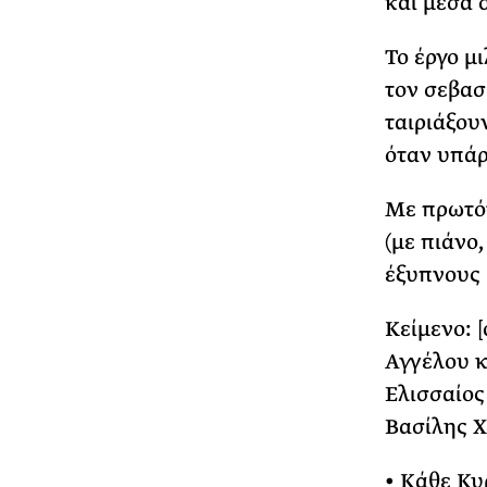
και μέσα 
Το έργο μι
τον σεβασ
ταιριάξου
όταν υπάρ
Με πρωτότ
(με πιάνο,
έξυπνους 
Κείμενο: 
Αγγέλου κ
Ελισσαίος
Βασίλης 
• Κάθε Κυρ