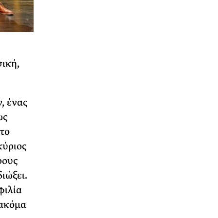
σική,
, ένας
ως
το
κύριος
ρους
ιώξει.
φιλία
 ακόμα