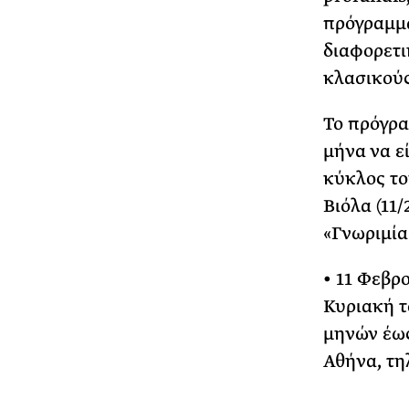
πρόγραμμα
διαφορετι
κλασικούς
Το πρόγρα
μήνα να ε
κύκλος το
Βιόλα (11/
«Γνωριμία 
• 11 Φεβρ
Κυριακή το
μηνών έως
Αθήνα, τη