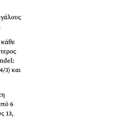
εγάλους
.
 κάθε
ύτερος
ndel:
4/3) και
τη
από 6
ς 13,