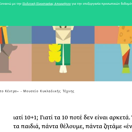
υναινώ με την
Πολιτική Προστασίας Απορρήτου
για την επεξεργασία προσωπικών δεδομέ
το Κέντρο» - Μουσείο Κυκλαδικής Τέχνης
31 ΙΟΥΛΙΟΥ 2026
Το Καλοκαίρι πο
ιατί 10+1; Γιατί τα 10 ποτέ δεν είναι αρκετά
Φωτογραφίζεται
τα παιδιά, πάντα θέλουμε, πάντα ζητάμε «έ
Ακόμη Αρχίσει