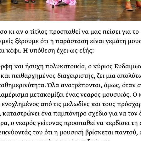
σο κι αν ο τίτλος προσπαθεί να μας πείσει για το
 εμείς ξέρουμε ότι η παράσταση είναι γεμάτη μου
αι κέφι. Η υπόθεση έχει ως εξής:
ορφη και ήσυχη πολυκατοικία, ο κύριος Ευδαίμων
και πειθαρχημένος διαχειριστής, ζει μια απολύτ
αθημερινότητα. Όλα ανατρέπονται, όμως, όταν σ
ιαμέρισμα μετακομίζει ένας νεαρός μουσικός. Ο 
 ενοχλημένος από τις μελωδίες και τους πρόσχα
, καταστρώνει ένα παμπόνηρο σχέδιο για να τον δ
ώρα, ο νεαρός γείτονας προσπαθεί να κερδίσει τη 
εικνύοντάς του ότι η μουσική βρίσκεται παντού,