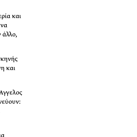
ερία και
 να
 άλλο,
σκηνής
ση και
 Άγγελος
νεύουν:
,
μα