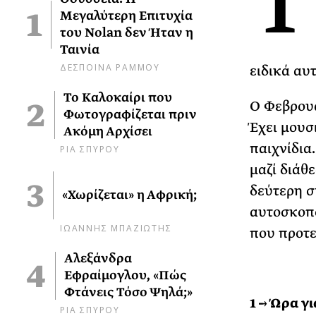
Γ
Μεγαλύτερη Επιτυχία
του Nolan δεν Ήταν η
Ταινία
ΔΕΣΠΟΙΝΑ ΡΑΜΜΟΥ
ειδικά αυ
Το Καλοκαίρι που
Ο Φεβρουά
Φωτογραφίζεται πριν
Έχει μουσ
Ακόμη Αρχίσει
παιχνίδια
ΡΙΑ ΣΠΥΡΟΥ
μαζί διάθ
δεύτερη σ
«Χωρίζεται» η Αφρική;
αυτοσκοπό
ΙΩΑΝΝΗΣ ΜΠΑΖΙΩΤΗΣ
που προτε
Αλεξάνδρα
Εφραίμογλου, «Πώς
Φτάνεις Τόσο Ψηλά;»
1 → Ώρα γ
ΡΙΑ ΣΠΥΡΟΥ