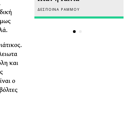
.
ΔΕΣΠΟΙΝΑ ΡΑΜΜΟΥ
ΡΙ
ιδική
όμως
λά.
ιάτικος.
έλειωτα
όλη και
ς
ίναι ο
βόλτες