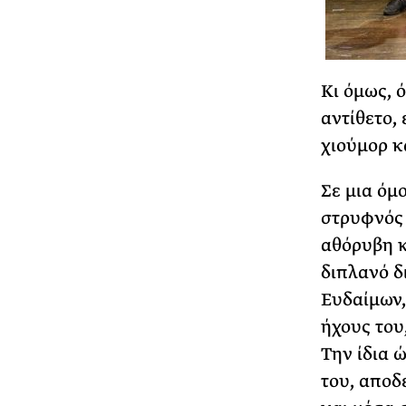
Κι όμως, ό
αντίθετο,
χιούμορ κ
Σε μια όμ
στρυφνός 
αθόρυβη κ
διπλανό δ
Ευδαίμων,
ήχους του
Την ίδια 
του, αποδ