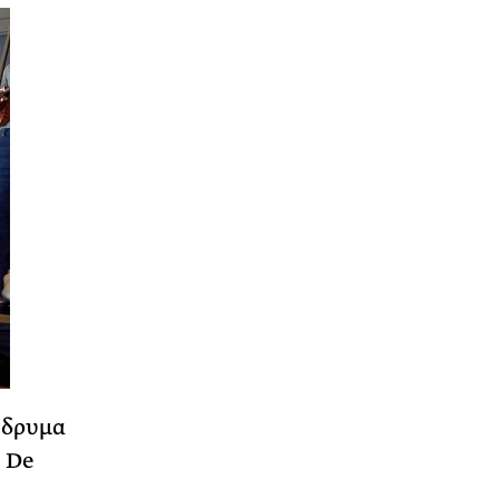
 Ίδρυμα
 De