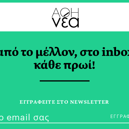
ΟΙ
από το μέλλον, στο inbo
: Η Παιδική Ατζέντα
κάθε πρωί!
ρουαρίου
 ΡΑΜΜΟΥ
ΕΓΓPΑΦΕΙΤΕ ΣΤΟ NEWSLETTER