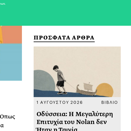
νων.
ΠΡΟΣΦΑΤΑ ΑΡΘΡΑ
ΚΟΙΝΩΝΙΑ
1 ΑΥΓΟΥΣΤΟΥ 2026
ΒΙΒΛΙΟ
31
υ
Οδύσσεια: Η Μεγαλύτερη
Το
. Όπως
 πριν
Επιτυχία του Nolan δεν
Φω
να
Ήταν η Ταινία
Ακ