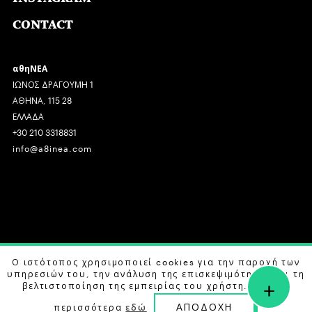
CONTACT
αθηΝΕΑ
ΙΩΝΟΣ ΔΡΑΓΟΥΜΗ 1
ΑΘΗΝΑ, 115 28
ΕΛΛΑΔΑ
+30 210 3318831
info@a8inea.com
COPYRIGHT © 2026 αθηΝΕΑ, ALL RIGHTS RESERVED.
Ο ιστότοπος χρησιμοποιεί cookies για την παροχή των
υπηρεσιών του, την ανάλυση της επισκεψιμότητας και τη
+
DESIGN BY
G DESIGN STUDIO
. DEVELOPED BY
B LABS
.
βελτιστοποίηση της εμπειρίας του χρήστη. Μάθετε
ΑΠΟΔΟΧΗ
περισσότερα
εδώ