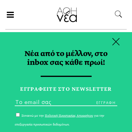
×
ΑΝΑΖΗΤΗΣΗ
Νέα από το μέλλον, στο
inbox σας κάθε πρωί!
ΜΑΡΤΙΟΣ 2017
ΕΓΓPΑΦΕΙΤΕ ΣΤΟ NEWSLETTER
Συναινώ με την
Πολιτική Προστασίας Απορρήτου
για την
επεξεργασία προσωπικών δεδομένων.