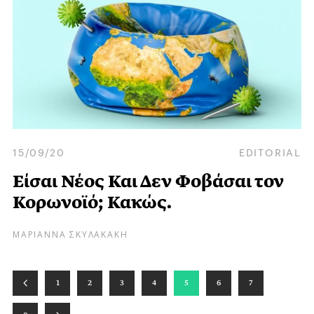
15/09/20
EDITORIAL
Είσαι Νέος Και Δεν Φοβάσαι τον
Κορωνοϊό; Κακώς.
ΜΑΡΙΑΝΝΑ ΣΚΥΛΑΚΑΚΗ
1
2
3
4
5
6
7