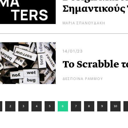
Σημαντικούς 
ΜΑΡΙΑ ΣΠΑΝΟΥΔΑΚΗ
14/01/23
Το Scrabble τ
ΔΕΣΠΟΙΝΑ ΡΑΜΜΟΥ
2
3
4
5
6
7
8
9
10