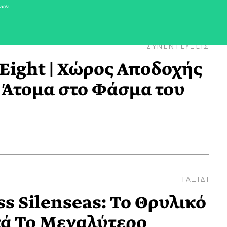
νων.
ΣΥΝΕΝΤΕΥΞΕΙΣ
Eight | Χώρος Αποδοχής
α Άτομα στο Φάσμα του
ΤΑΞΙΔΙ
ss Silenseas: Το Θρυλικό
τά Το Μεγαλύτερο