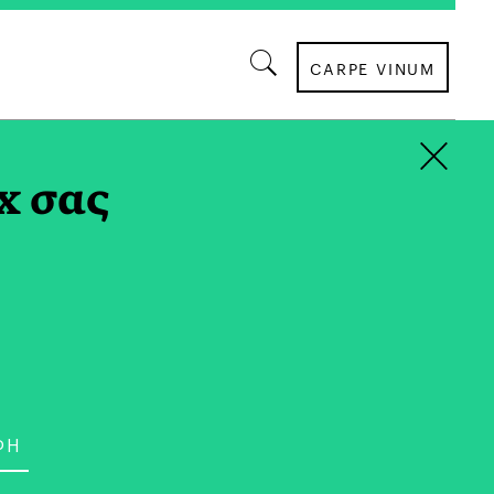
CARPE VINUM
×
x σας
ΣΥΝΕΝΤΕΥΞΕΙΣ
στις Ψυχές των
σα από το Istorima