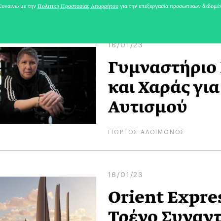
ΚΥΒΕΛΗ ΧΑΤΖΗΖΗΣΗ
υναινώ με την
Πολιτική Προστασίας Απορρήτου
για την επεξεργασία προσωπικών δεδομέ
16/01/23
Γυμναστήριο 
και Χαράς γι
Αυτισμού
ΓΙΩΡΓΟΣ ΑΛΟΙΜΟΝΟΣ
16/01/23
Orient Expre
Τρένο Συναν