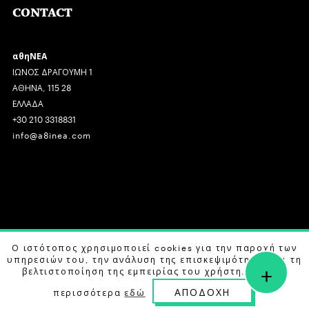
CONTACT
αθηΝΕΑ
ΙΩΝΟΣ ΔΡΑΓΟΥΜΗ 1
ΑΘΗΝΑ, 115 28
ΕΛΛΑΔΑ
+30 210 3318831
info@a8inea.com
COPYRIGHT © 2026 αθηΝΕΑ, ALL RIGHTS RESERVED.
Ο ιστότοπος χρησιμοποιεί cookies για την παροχή των
υπηρεσιών του, την ανάλυση της επισκεψιμότητας και τη
+
DESIGN BY
G DESIGN STUDIO
. DEVELOPED BY
B LABS
.
βελτιστοποίηση της εμπειρίας του χρήστη. Μάθετε
ΑΠΟΔΟΧΗ
περισσότερα
εδώ