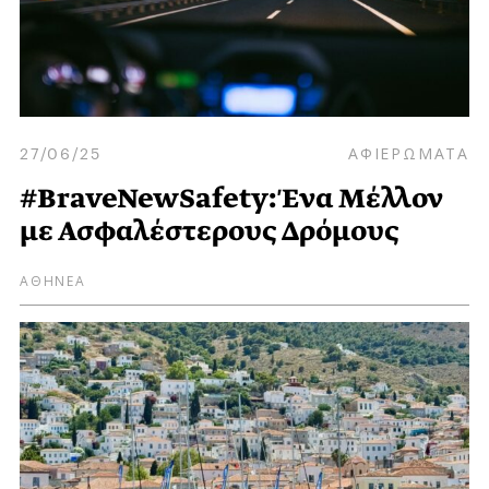
27/06/25
ΑΦΙΕΡΩΜΑΤΑ
#BraveNewSafety: Ένα Μέλλον
με Ασφαλέστερους Δρόμους
ΑΘΗΝΕΑ