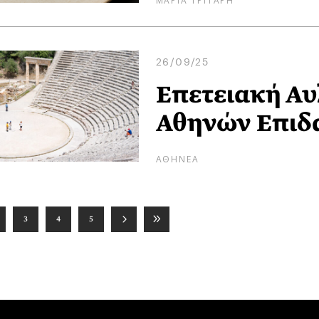
26/09/25
Επετειακή Αυ
Αθηνών Επιδ
ΑΘΗΝΕΑ
3
4
5