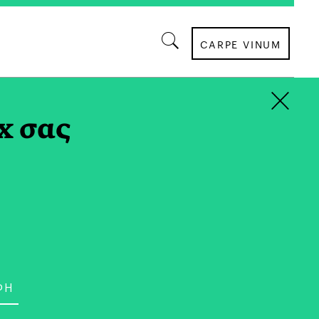
CARPE VINUM
×
x σας
ΣΥΝΕΝΤΕΥΞΕΙΣ
ας | 99 Ιστορίες για μια
α