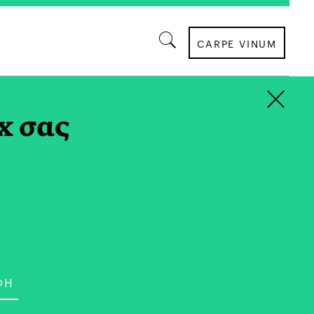
CARPE VINUM
×
x σας
ΒΙΒΛΙΟ
ζει, τι Διαβάζουμε; Οι
υ Στάθη Καλύβα στο Big