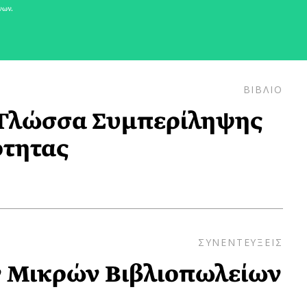
νων.
ΒΙΒΛΙΟ
 Γλώσσα Συμπερίληψης
ότητας
ΣΥΝΕΝΤΕΥΞΕΙΣ
ν Μικρών Βιβλιοπωλείων