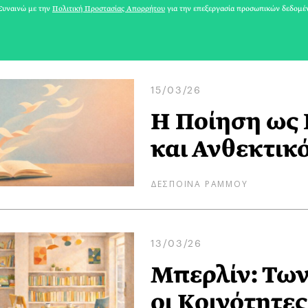
υναινώ με την
Πολιτική Προστασίας Απορρήτου
για την επεξεργασία προσωπικών δεδομέ
ΑΘΗΝΕΑ
15/03/26
Η Ποίηση ως
και Ανθεκτικ
ΔΕΣΠΟΙΝΑ ΡΑΜΜΟΥ
13/03/26
Μπερλίν: Τω
οι Κοινότητες