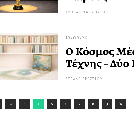
ΚΥΒΕΛΗ ΧΑΤΖΗΖΗΣΗ
13/03/26
Ο Κόσμος Μέσ
Τέχνης – Δύο 
ΣΤΕΛΛΑ ΕΡΕΣΣΙΟΥ
2
3
4
5
6
7
8