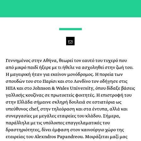
Γεννημένος στην Αθήνα, θεωρεί τον εαυτό του τυχερό που
από μικρό παιδί ήξερε με τι ήθελε να ασχοληθεί στην ζωή του.
Η μαγειρική ήταν για εκείνον μονόδρομος. Η πορεία των
σπουδών του στο Παρίσι και στο Λονδίνο τον οδήγησε στις
ΗΠΑ και στο Johnson & Wales University, όπου δίδαξε βάσεις
γαλλικής κουζίνας σε πρωτοετείς φοιτητές. Η επιστροφή του
στην Ελλάδα σήμαινε σκληρή δουλειά σε εστιατόρια ως
υπεύθυνος chef, στην τηλεόραση και στα έντυπα, αλλά και
συνεργασίες με μεγάλες εταιρείες του κλάδου. Σήμερα,
παράλληλα με τις υπόλοιπες επαγγελαματικές του
δραστηριότητες, δίνει έμφαση στον καινούργιο χώρο της
εταιρείας του Alexndros Papandreou. Μοιράζεται μαζί μας