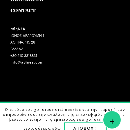
CONTACT
αθηΝΕΑ
ΙΩΝΟΣ ΔΡΑΓΟΥΜΗ 1
ΑΘΗΝΑ, 115 28
ΕΛΛΑΔΑ
+30 210 3318831
info@a8inea.com
Ο ιστότοπος χρησιμοποιεί cookies για την παροχή των
COPYRIGHT © 2026 αθηΝΕΑ, ALL RIGHTS RESERVED.
υπηρεσιών του, την ανάλυση της επισκεψιμότητας και τη
+
DESIGN BY
G DESIGN STUDIO
. DEVELOPED BY
B LABS
.
βελτιστοποίηση της εμπειρίας του χρήστη. Μάθετε
ΑΠΟΔΟΧΗ
περισσότερα
εδώ