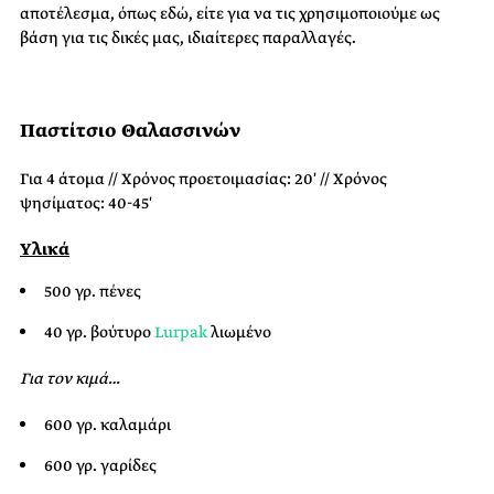
αποτέλεσμα, όπως εδώ, είτε για να τις χρησιμοποιούμε ως
βάση για τις δικές μας, ιδιαίτερες παραλλαγές.
Παστίτσιο Θαλασσινών
Για 4 άτομα // Χρόνος προετοιμασίας: 20′ // Χρόνος
ψησίματος: 40-45′
Υλικά
500 γρ. πένες
40 γρ. βούτυρο
Lurpak
λιωμένο
Για τον κιμά…
600 γρ. καλαμάρι
600 γρ. γαρίδες