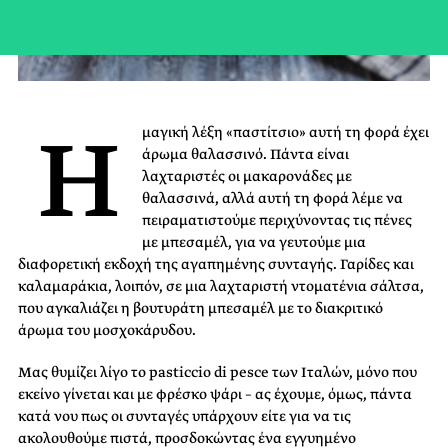
Η
μαγική λέξη «παστίτσιο» αυτή τη φορά έχει
άρωμα θαλασσινό. Πάντα είναι
λαχταριστές οι μακαρονάδες με
θαλασσινά, αλλά αυτή τη φορά λέμε να
πειραματιστούμε περιχύνοντας τις πένες
με μπεσαμέλ, για να γευτούμε μια
διαφορετική εκδοχή της αγαπημένης συνταγής. Γαρίδες και
καλαμαράκια, λοιπόν, σε μια λαχταριστή ντοματένια σάλτσα,
που αγκαλιάζει η βουτυράτη μπεσαμέλ με το διακριτικό
άρωμα του μοσχοκάρυδου.
Μας θυμίζει λίγο το pasticcio di pesce των Ιταλών, μόνο που
εκείνο γίνεται και με φρέσκο ψάρι – ας έχουμε, όμως, πάντα
κατά νου πως οι συνταγές υπάρχουν είτε για να τις
ακολουθούμε πιστά, προσδοκώντας ένα εγγυημένο