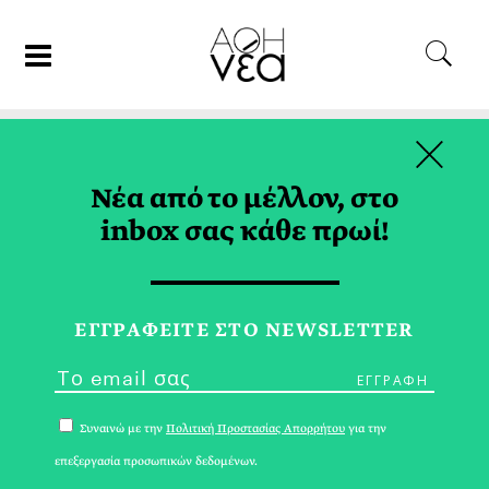
×
11/04/24
ΣΥΝΤΑΓΕΣ
Νέα από το μέλλον, στο
Παστίτσιο Θαλασσινών
inbox σας κάθε πρωί!
ΑΛΕΞΑΝΔΡΟΣ ΠΑΠΑΝΔΡΕΟΥ
ΕΓΓPΑΦΕΙΤΕ ΣΤΟ NEWSLETTER
Συναινώ με την
Πολιτική Προστασίας Απορρήτου
για την
επεξεργασία προσωπικών δεδομένων.