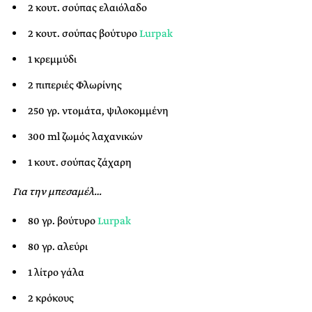
2 κουτ. σούπας ελαιόλαδο
2 κουτ. σούπας βούτυρο
Lurpak
1 κρεμμύδι
2 πιπεριές Φλωρίνης
250 γρ. ντομάτα, ψιλοκομμένη
300 ml ζωμός λαχανικών
1 κουτ. σούπας ζάχαρη
Για την μπεσαμέλ…
80 γρ. βούτυρο
Lurpak
80 γρ. αλεύρι
1 λίτρο γάλα
2 κρόκους