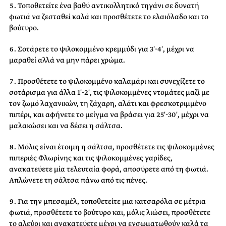
Τοποθετείτε ένα βαθύ αντικολλητικό τηγάνι σε δυνατή
φωτιά να ζεσταθεί καλά και προσθέτετε το ελαιόλαδο και το
βούτυρο.
Σοτάρετε το ψιλοκομμένο κρεμμύδι για 3′-4′, μέχρι να
μαραθεί αλλά να μην πάρει χρώμα.
Προσθέτετε το ψιλοκομμένο καλαμάρι και συνεχίζετε το
σοτάρισμα για άλλα 1′-2′, τις ψιλοκομμένες ντομάτες μαζί με
τον ζωμό λαχανικών, τη ζάχαρη, αλάτι και φρεσκοτριμμένο
πιπέρι, και αφήνετε το μείγμα να βράσει για 25′-30′, μέχρι να
μαλακώσει και να δέσει η σάλτσα.
Μόλις είναι έτοιμη η σάλτσα, προσθέτετε τις ψιλοκομμένες
πιπεριές Φλωρίνης και τις ψιλοκομμένες γαρίδες,
ανακατεύετε μία τελευταία φορά, αποσύρετε από τη φωτιά.
Απλώνετε τη σάλτσα πάνω από τις πένες.
Για την μπεσαμέλ, τοποθετείτε μια κατσαρόλα σε μέτρια
φωτιά, προσθέτετε το βούτυρο και, μόλις λιώσει, προσθέτετε
το αλεύρι και ανακατεύετε μέχρι να ενσωματωθούν καλά τα