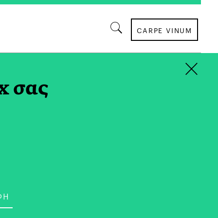
CARPE VINUM
×
x σας
ι στο Λονδίνο, στο τμήμα marketing
ιρείας χρηματοοικονομικών υπηρεσιών.