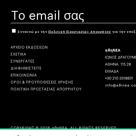
Συναινώ με την
Πολιτική Προστασίας Απορρήτου
για την επε
ΑΡΧΕΙΟ ΕΚΔΟΣΕΩΝ
αθηΝΕΑ
ΣΧΕΤΙΚΑ
ΙΩΝΟΣ ΔΡΑΓΟΥΜΗ
ΣΥΝΕΡΓΑΤΕΣ
ΑΘΗΝΑ, 115 28
ΔΙΑΦΗΜΙΣΤΕΙΤΕ
ΕΛΛΑΔΑ
ΕΠΙΚΟΙΝΩΝΙΑ
+30 210 3318831
ΟΡΟΙ & ΠΡΟΫΠΟΘΕΣΕΙΣ ΧΡΗΣΗΣ
info@a8inea.c
ΠΟΛΙΤΙΚΗ ΠΡΟΣΤΑΣΙΑΣ ΑΠΟΡΡΗΤΟΥ
COPYRIGHT © 2026 αθηΝΕΑ, ALL RIGHTS RESERVED.
DESIGN BY
G DESIGN STUDIO
. DEVELOPED BY
B LABS
.