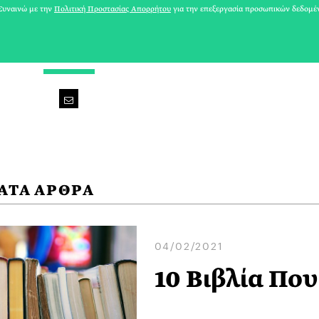
υναινώ με την
Πολιτική Προστασίας Απορρήτου
για την επεξεργασία προσωπικών δεδομέ
GUEST CONTRIBUTOR
ΑΤΑ ΑΡΘΡΑ
04/02/2021
10 Βιβλία Που