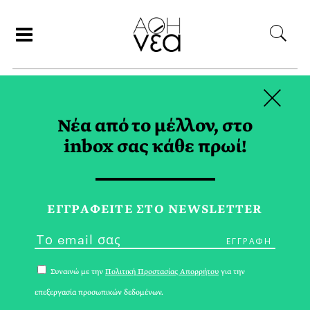
×
ΑΝΑΖΗΤΗΣΗ
Νέα από το μέλλον, στο
inbox σας κάθε πρωί!
ΙΟΥΛΙΟΣ 2017
ΕΓΓPΑΦΕΙΤΕ ΣΤΟ NEWSLETTER
Συναινώ με την
Πολιτική Προστασίας Απορρήτου
για την
επεξεργασία προσωπικών δεδομένων.