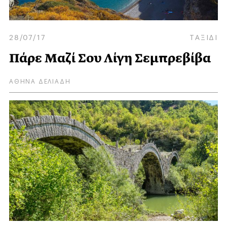
28/07/17
ΤΑΞΙΔΙ
Πάρε Μαζί Σου Λίγη Σεμπρεβίβα
ΑΘΗΝΑ ΔΕΛΙΑΔΗ