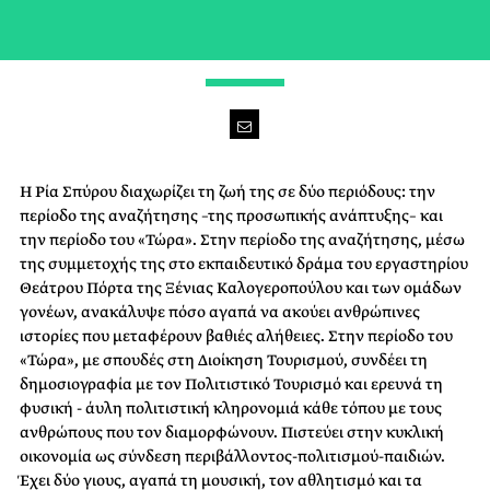
WE ARE FAMILY
Η Ρία Σπύρου διαχωρίζει τη ζωή της σε δύο περιόδους: την
περίοδο της αναζήτησης –της προσωπικής ανάπτυξης– και
την περίοδο του «Τώρα». Στην περίοδο της αναζήτησης, μέσω
της συμμετοχής της στο εκπαιδευτικό δράμα του εργαστηρίου
Θεάτρου Πόρτα της Ξένιας Καλογεροπούλου και των ομάδων
γονέων, ανακάλυψε πόσο αγαπά να ακούει ανθρώπινες
ιστορίες που μεταφέρουν βαθιές αλήθειες. Στην περίοδο του
«Τώρα», με σπουδές στη Διοίκηση Τουρισμού, συνδέει τη
δημοσιογραφία με τον Πολιτιστικό Τουρισμό και ερευνά τη
φυσική - άυλη πολιτιστική κληρονομιά κάθε τόπου με τους
ανθρώπους που τον διαμορφώνουν. Πιστεύει στην κυκλική
οικονομία ως σύνδεση περιβάλλοντος-πολιτισμού-παιδιών.
Έχει δύο γιους, αγαπά τη μουσική, τον αθλητισμό και τα