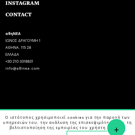
INSTAGRAM
CONTACT
αθηΝΕΑ
ΙΩΝΟΣ ΔΡΑΓΟΥΜΗ 1
ΑΘΗΝΑ, 115 28
ΕΛΛΑΔΑ
+30 210 3318831
info@a8inea.com
COPYRIGHT © 2026 αθηΝΕΑ, ALL RIGHTS RESERVED.
Ο ιστότοπος χρησιμοποιεί cookies για την παροχή των
υπηρεσιών του, την ανάλυση της επισκεψιμότητας και τη
+
DESIGN BY
G DESIGN STUDIO
. DEVELOPED BY
B LABS
.
βελτιστοποίηση της εμπειρίας του χρήστη. Μάθετε