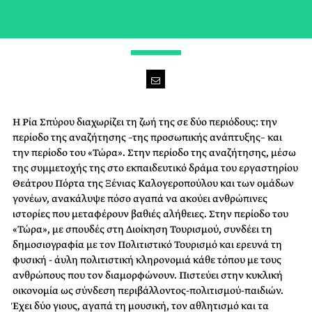
WE ARE FAMILY
Η Ρία Σπύρου διαχωρίζει τη ζωή της σε δύο περιόδους: την
περίοδο της αναζήτησης –της προσωπικής ανάπτυξης– και
την περίοδο του «Τώρα». Στην περίοδο της αναζήτησης, μέσω
της συμμετοχής της στο εκπαιδευτικό δράμα του εργαστηρίου
Θεάτρου Πόρτα της Ξένιας Καλογεροπούλου και των ομάδων
γονέων, ανακάλυψε πόσο αγαπά να ακούει ανθρώπινες
ιστορίες που μεταφέρουν βαθιές αλήθειες. Στην περίοδο του
«Τώρα», με σπουδές στη Διοίκηση Τουρισμού, συνδέει τη
δημοσιογραφία με τον Πολιτιστικό Τουρισμό και ερευνά τη
φυσική - άυλη πολιτιστική κληρονομιά κάθε τόπου με τους
ανθρώπους που τον διαμορφώνουν. Πιστεύει στην κυκλική
οικονομία ως σύνδεση περιβάλλοντος-πολιτισμού-παιδιών.
Έχει δύο γιους, αγαπά τη μουσική, τον αθλητισμό και τα