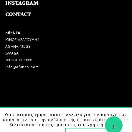
INSTAGRAM
CONTACT
αθηΝΕΑ
ΙΩΝΟΣ ΔΡΑΓΟΥΜΗ 1
ΑΘΗΝΑ, 115 28
ΕΛΛΑΔΑ
+30 210 3318831
info@a8inea.com
COPYRIGHT © 2026 αθηΝΕΑ, ALL RIGHTS RESERVED.
Ο ιστότοπος χρησιμοποιεί cookies για την παροχή των
υπηρεσιών του, την ανάλυση της επισκεψιμότητας και τη
+
DESIGN BY
G DESIGN STUDIO
. DEVELOPED BY
B LABS
.
βελτιστοποίηση της εμπειρίας του χρήστη. Μάθετε