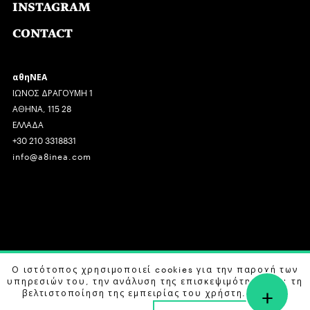
INSTAGRAM
CONTACT
αθηΝΕΑ
ΙΩΝΟΣ ΔΡΑΓΟΥΜΗ 1
ΑΘΗΝΑ, 115 28
ΕΛΛΑΔΑ
+30 210 3318831
info@a8inea.com
COPYRIGHT © 2026 αθηΝΕΑ, ALL RIGHTS RESERVED.
Ο ιστότοπος χρησιμοποιεί cookies για την παροχή των
υπηρεσιών του, την ανάλυση της επισκεψιμότητας και τη
+
DESIGN BY
G DESIGN STUDIO
. DEVELOPED BY
B LABS
.
βελτιστοποίηση της εμπειρίας του χρήστη. Μάθετε