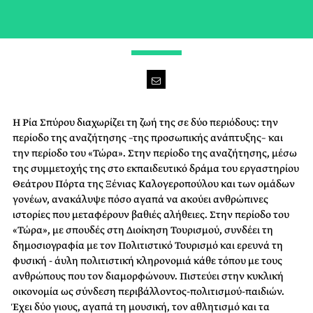
WE ARE FAMILY
Η Ρία Σπύρου διαχωρίζει τη ζωή της σε δύο περιόδους: την
περίοδο της αναζήτησης –της προσωπικής ανάπτυξης– και
την περίοδο του «Τώρα». Στην περίοδο της αναζήτησης, μέσω
της συμμετοχής της στο εκπαιδευτικό δράμα του εργαστηρίου
Θεάτρου Πόρτα της Ξένιας Καλογεροπούλου και των ομάδων
γονέων, ανακάλυψε πόσο αγαπά να ακούει ανθρώπινες
ιστορίες που μεταφέρουν βαθιές αλήθειες. Στην περίοδο του
«Τώρα», με σπουδές στη Διοίκηση Τουρισμού, συνδέει τη
δημοσιογραφία με τον Πολιτιστικό Τουρισμό και ερευνά τη
φυσική - άυλη πολιτιστική κληρονομιά κάθε τόπου με τους
ανθρώπους που τον διαμορφώνουν. Πιστεύει στην κυκλική
οικονομία ως σύνδεση περιβάλλοντος-πολιτισμού-παιδιών.
Έχει δύο γιους, αγαπά τη μουσική, τον αθλητισμό και τα