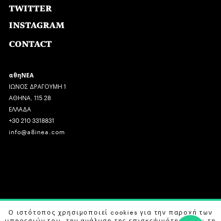
TWITTER
INSTAGRAM
CONTACT
αθηΝΕΑ
ΙΩΝΟΣ ΔΡΑΓΟΥΜΗ 1
ΑΘΗΝΑ, 115 28
ΕΛΛΑΔΑ
+30 210 3318831
info@a8inea.com
COPYRIGHT © 2026 αθηΝΕΑ, ALL RIGHTS RESERVED.
Ο ιστότοπος χρησιμοποιεί cookies για την παροχή των
υπηρεσιών του, την ανάλυση της επισκεψιμότητας και τη