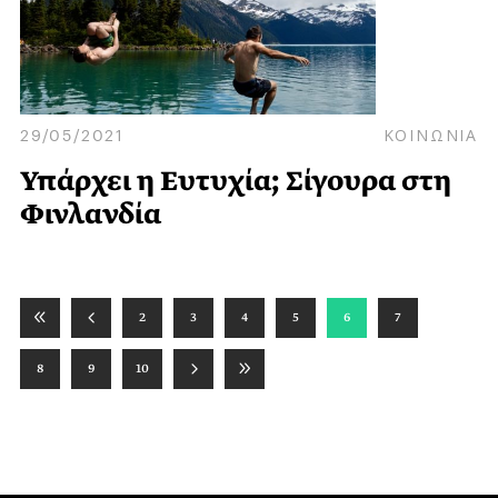
29/05/2021
ΚΟΙΝΩΝΙΑ
Υπάρχει η Ευτυχία; Σίγουρα στη
Φινλανδία
2
3
4
5
6
7
8
9
10