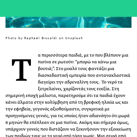
Photo by Raphaël Biscaldi on Unsplash
Τ
α περισσότερα παιδιά, με το που βλέπουν μια
πισίνα σε ρωτούν: “μπορώ να κάνω μια
βουτιά;”. Στο μυαλό τους φαντάζει μια
διασκεδαστική εμπειρία που αντανακλαστικά
διεγείρει την αδρεναλίνη τους. Το νερό τα
ξετρελαίνει, χαρίζοντάς τους ευεξία. Στη
σημερινή εποχή μάλιστα, παρατηρούμε ότι τα παιδιά έχουν
κάνει άλματα στην κολύμβηση από τη βρεφική ηλικία ως και
την εφηβεία, γεγονός αξιοθαύμαστο, συγκριτικά με
προηγούμενες γενιές, για τις οποίες ήταν αδιανόητο ότι μωρά
6 μηνών θα επέπλεαν σε μια πισίνα. Ακόμη και σήμερα όμως,
υπάρχουν γονείς που διστάζουν να ξεκινήσουν την εξοικείωση
των παιδιών τους με το νερό από τόσο νωρίς. Μια σειρά από