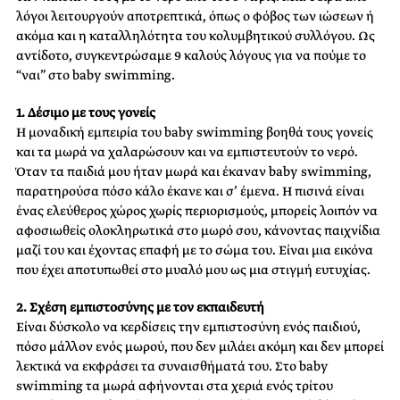
λόγοι λειτουργούν αποτρεπτικά, όπως ο φόβος των ιώσεων ή
ακόμα και η καταλληλότητα του κολυμβητικού συλλόγου. Ως
αντίδοτο, συγκεντρώσαμε 9 καλούς λόγους για να πούμε το
“ναι” στο baby swimming.
1. Δέσιμο με τους γονείς
Η μοναδική εμπειρία του baby swimming βοηθά τους γονείς
και τα μωρά να χαλαρώσουν και να εμπιστευτούν το νερό.
Όταν τα παιδιά μου ήταν μωρά και έκαναν baby swimming,
παρατηρούσα πόσο κάλο έκανε και σ’ έμενα. Η πισινά είναι
ένας ελεύθερος χώρος χωρίς περιορισμούς, μπορείς λοιπόν να
αφοσιωθείς ολοκληρωτικά στο μωρό σου, κάνοντας παιχνίδια
μαζί του και έχοντας επαφή με το σώμα του. Είναι μια εικόνα
που έχει αποτυπωθεί στο μυαλό μου ως μια στιγμή ευτυχίας.
2. Σχέση εμπιστοσύνης με τον εκπαιδευτή
Είναι δύσκολο να κερδίσεις την εμπιστοσύνη ενός παιδιού,
πόσο μάλλον ενός μωρού, που δεν μιλάει ακόμη και δεν μπορεί
λεκτικά να εκφράσει τα συναισθήματά του. Στο baby
swimming τα μωρά αφήνονται στα χεριά ενός τρίτου