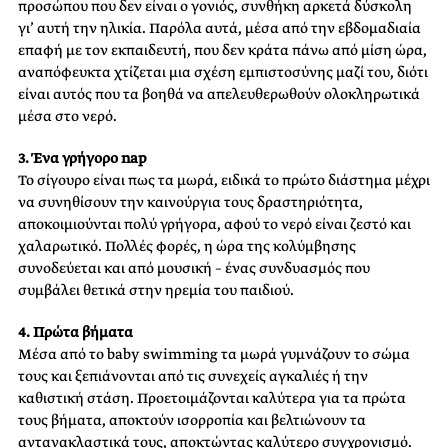
προσώπου που δεν είναι ο γονιός, συνθήκη αρκετά δύσκολη
γι’ αυτή την ηλικία. Παρόλα αυτά, μέσα από την εβδομαδιαία
επαφή με τον εκπαιδευτή, που δεν κράτα πάνω από μίση ώρα,
αναπόφευκτα χτίζεται μια σχέση εμπιστοσύνης μαζί του, διότι
είναι αυτός που τα βοηθά να απελευθερωθούν ολοκληρωτικά
μέσα στο νερό.
3. Ένα γρήγορο nap
Το σίγουρο είναι πως τα μωρά, ειδικά το πρώτο διάστημα μέχρι
να συνηθίσουν την καινούργια τους δραστηριότητα,
αποκοιμιούνται πολύ γρήγορα, αφού το νερό είναι ζεστό και
χαλαρωτικό. Πολλές φορές, η ώρα της κολύμβησης
συνοδεύεται και από μουσική – ένας συνδυασμός που
συμβάλει θετικά στην ηρεμία του παιδιού.
4. Πρώτα βήματα
Μέσα από το baby swimming τα μωρά γυμνάζουν το σώμα
τους και ξεπιάνονται από τις συνεχείς αγκαλιές ή την
καθιστική στάση. Προετοιμάζονται καλύτερα για τα πρώτα
τους βήματα, αποκτούν ισορροπία και βελτιώνουν τα
αντανακλαστικά τους, αποκτώντας καλύτερο συγχρονισμό.