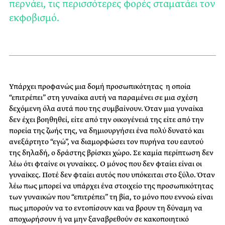
περνάει, τις περισσότερες φορές σταματάει τον
εκφοβισμό.
Υπάρχει προφανώς μια δομή προσωπικότητας η οποία
“επιτρέπει” στη γυναίκα αυτή να παραμένει σε μια σχέση
δεχόμενη όλα αυτά που της συμβαίνουν. Όταν μια γυναίκα
δεν έχει βοηθηθεί, είτε από την οικογένειά της είτε από την
πορεία της ζωής της, να δημιουργήσει ένα πολύ δυνατό και
ανεξάρτητο “εγώ”, να διαμορφώσει τον πυρήνα του εαυτού
της δηλαδή, ο δράστης βρίσκει χώρο. Σε καμία περίπτωση δεν
λέω ότι φταίνε οι γυναίκες. Ο μόνος που δεν φταίει είναι οι
γυναίκες. Ποτέ δεν φταίει αυτός που υπόκειται στο ξύλο. Όταν
λέω πως μπορεί να υπάρχει ένα στοιχείο της προσωπικότητας
των γυναικών που “επιτρέπει” τη βία, το μόνο που εννοώ είναι
πως μπορούν να το εντοπίσουν και να βρουν τη δύναμη να
αποχωρήσουν ή να μην ξαναβρεθούν σε κακοποιητικό