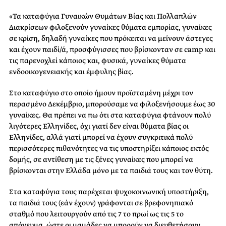
«Τα καταφύγια Γυναικών Θυμάτων Βίας και Πολλαπλών
Διακρίσεων φιλοξενούν γυναίκες θύματα εμπορίας, γυναίκες
σε κρίση, δηλαδή γυναίκες που πρόκειται να μείνουν άστεγες
και έχουν παιδί/ά, προσφύγισσες που βρίσκονταν σε camp και
τις παρενοχλεί κάποιος και, φυσικά, γυναίκες θύματα
ενδοοικογενειακής και έμφυλης βίας.
Στο καταφύγιο στο οποίο ήμουν προϊσταμένη μέχρι τον
περασμένο Δεκέμβριο, μπορούσαμε να φιλοξενήσουμε έως 30
γυναίκες. Θα πρέπει να πω ότι στα καταφύγια φτάνουν πολύ
λιγότερες Ελληνίδες, όχι γιατί δεν είναι θύματα βίας οι
Ελληνίδες, αλλά γιατί μπορεί να έχουν συγκριτικά πολύ
περισσότερες πιθανότητες να τις υποστηρίξει κάποιος εκτός
δομής, σε αντίθεση με τις ξένες γυναίκες που μπορεί να
βρίσκονται στην Ελλάδα μόνο με τα παιδιά τους και τον θύτη.
Στα καταφύγια τους παρέχεται ψυχοκοινωνική υποστήριξη,
τα παιδιά τους (εάν έχουν) γράφονται σε βρεφονηπιακό
σταθμό που λειτουργούν από τις 7 το πρωί ως τις 5 το
απόγευμα, ώστε οι μαμάδες να μπορούν να διευθετήσουν