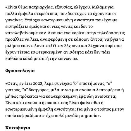
«Είναι θέμα πατριαρχίας, εξουσίας, ελέγχου. Μιλάμε για
πολλά έμφυλα στερεότυπα, που δυστυχώς τα έχουν και οι
γυναίκες. Υπάρχει εσωτερικευμένη ανισότητα που έχουμε
εισπράξει κι εμείς και οι νέες γενιές και δεν το
καταλαβαίνουμε καν. Άκουσα ένα κορίτσι στην τηλεόραση τις
προάλλες να λέει, αναφερόμενη σε κάποιον άντρα, να βγει να
μιλήσει «παντελονάτα»! Όταν 23χρονα και 24χρονα κορίτσια
έχουν τέτοια εσωτερικευμένη ανισότητα κάτι δεν πάει
καθόλου καλά με αυτή την κοινωνία».
Φρασεολογία
«Όταν, εν έτει 2022, λέμε συνέχεια “ο” επιστήμονας, “ο”
γιατρός, “ο” δικηγόρος, μιλάμε για μια ανούσια λεπτομέρεια ή
μήπως πρόκειται για εσωτερικευμένη έμφυλη ανισότητα;
Είναι κάτι ανούσιο ή ουσιαστικό; Είναι φαίνεσθαι ή
εσωτερικευμένη έμφυλη ανισότητα; Για μένα ο τρόπος με τον
οποίο εκφραζόμαστε έχει πολύ μεγάλη σημασία».
Καταφύγια