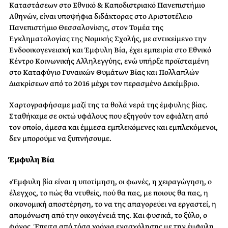
Καταστάσεων στο Εθνικό & Καποδιστριακό Πανεπιστήμιο
Αθηνών, είναι υποψήφια διδάκτορας στο Αριστοτέλειο
Πανεπιστήμιο Θεσσαλονίκης, στον Τομέα της
Εγκληματολογίας της Νομικής Σχολής, με αντικείμενο την
Ενδοοικογενειακή και Έμφυλη Βία, έχει εμπειρία στο Εθνικό
Κέντρο Κοινωνικής Αλληλεγγύης, ενώ υπήρξε προϊσταμένη
στο Καταφύγιο Γυναικών Θυμάτων Βίας και Πολλαπλών
Διακρίσεων από το 2016 μέχρι τον περασμένο Δεκέμβριο.
Χαρτογραφήσαμε μαζί της τα θολά νερά της έμφυλης βίας.
Σταθήκαμε σε οκτώ υφάλους που εξηγούν τον εφιάλτη από
τον οποίο, άμεσα και έμμεσα εμπλεκόμενες και εμπλεκόμενοι,
δεν μπορούμε να ξυπνήσουμε.
Έμφυλη Βία
«Έμφυλη βία είναι η υποτίμηση, οι φωνές, η χειραγώγηση, ο
έλεγχος, το πώς θα ντυθείς, πού θα πας, με ποιους θα πας, η
οικονομική αποστέρηση, το να της απαγορεύει να εργαστεί, η
απομόνωση από την οικογένειά της. Και φυσικά, το ξύλο, ο
φόνος. Έπειτα από τόσα χρόνια ενασχόλησης με την έμφυλη