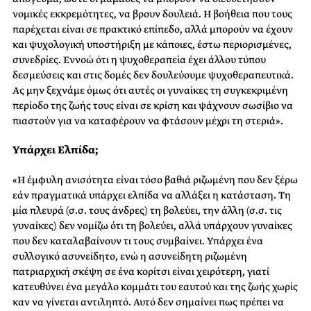
νομικές εκκρεμότητες, να βρουν δουλειά. Η βοήθεια που τους
παρέχεται είναι σε πρακτικό επίπεδο, αλλά μπορούν να έχουν
και ψυχολογική υποστήριξη με κάποιες, έστω περιορισμένες,
συνεδρίες. Εννοώ ότι η ψυχοθεραπεία έχει άλλου τύπου
δεσμεύσεις και στις δομές δεν δουλεύουμε ψυχοθεραπευτικά.
Ας μην ξεχνάμε όμως ότι αυτές οι γυναίκες τη συγκεκριμένη
περίοδο της ζωής τους είναι σε κρίση και ψάχνουν σωσίβιο να
πιαστούν για να καταφέρουν να φτάσουν μέχρι τη στεριά».
Υπάρχει Ελπίδα;
«Η έμφυλη ανισότητα είναι τόσο βαθιά ριζωμένη που δεν ξέρω
εάν πραγματικά υπάρχει ελπίδα να αλλάξει η κατάσταση. Τη
μία πλευρά (σ.σ. τους άνδρες) τη βολεύει, την άλλη (σ.σ. τις
γυναίκες) δεν νομίζω ότι τη βολεύει, αλλά υπάρχουν γυναίκες
που δεν καταλαβαίνουν τι τους συμβαίνει. Υπάρχει ένα
συλλογικό ασυνείδητο, ενώ η ασυνείδητη ριζωμένη
πατριαρχική σκέψη σε ένα κορίτσι είναι χειρότερη, γιατί
κατευθύνει ένα μεγάλο κομμάτι του εαυτού και της ζωής χωρίς
καν να γίνεται αντιληπτό. Αυτό δεν σημαίνει πως πρέπει να