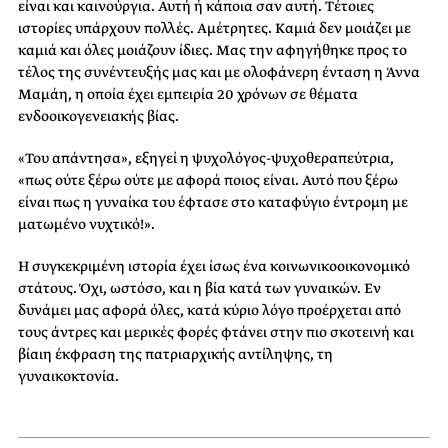
είναι και καινούργια. Αυτή ή κάποια σαν αυτή. Τέτοιες
ιστορίες υπάρχουν πολλές. Αμέτρητες. Καμιά δεν μοιάζει με
καμιά και όλες μοιάζουν ίδιες. Μας την αφηγήθηκε προς το
τέλος της συνέντευξής μας και με ολοφάνερη ένταση η Άννα
Μαμάη, η οποία έχει εμπειρία 20 χρόνων σε θέματα
ενδοοικογενειακής βίας.
«Του απάντησα», εξηγεί η ψυχολόγος-ψυχοθεραπεύτρια,
«πως ούτε ξέρω ούτε με αφορά ποιος είναι. Αυτό που ξέρω
είναι πως η γυναίκα του έφτασε στο καταφύγιο έντρομη με
ματωμένο νυχτικό!».
Η συγκεκριμένη ιστορία έχει ίσως ένα κοινωνικοοικονομικό
στάτους. Όχι, ωστόσο, και η βία κατά των γυναικών. Εν
δυνάμει μας αφορά όλες, κατά κύριο λόγο προέρχεται από
τους άντρες και μερικές φορές φτάνει στην πιο σκοτεινή και
βίαιη έκφραση της πατριαρχικής αντίληψης, τη
γυναικοκτονία.