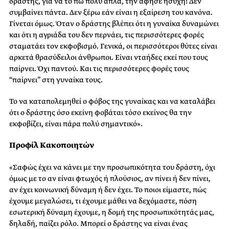
δράστης, για να το πω πολύ απλά, την άφησε ήσυχη! Δεν
συμβαίνει πάντα. Δεν ξέρω εάν είναι η εξαίρεση του κανόνα.
Γίνεται όμως. Όταν ο δράστης βλέπει ότι η γυναίκα δυναμώνει
και ότι η αγριάδα του δεν περνάει, τις περισσότερες φορές
σταματάει τον εκφοβισμό. Γενικά, οι περισσότεροι θύτες είναι
αρκετά θρασύδειλοι άνθρωποι. Είναι νταήδες εκεί που τους
παίρνει. Όχι παντού. Και τις περισσότερες φορές τους
“παίρνει” στη γυναίκα τους.
Το να καταπολεμηθεί ο φόβος της γυναίκας και να καταλάβει
ότι ο δράστης όσο εκείνη φοβάται τόσο εκείνος θα την
εκφοβίζει, είναι πάρα πολύ σημαντικό».
Προφίλ Κακοποιητών
«Σαφώς έχει να κάνει με την προσωπικότητα του δράστη, όχι
όμως με το αν είναι φτωχός ή πλούσιος, αν πίνει ή δεν πίνει,
αν έχει κοινωνική δύναμη ή δεν έχει. Το ποιοι είμαστε, πώς
έχουμε μεγαλώσει, τι έχουμε μάθει να δεχόμαστε, πόση
εσωτερική δύναμη έχουμε, η δομή της προσωπικότητάς μας,
δηλαδή, παίζει ρόλο. Μπορεί ο δράστης να είναι ένας