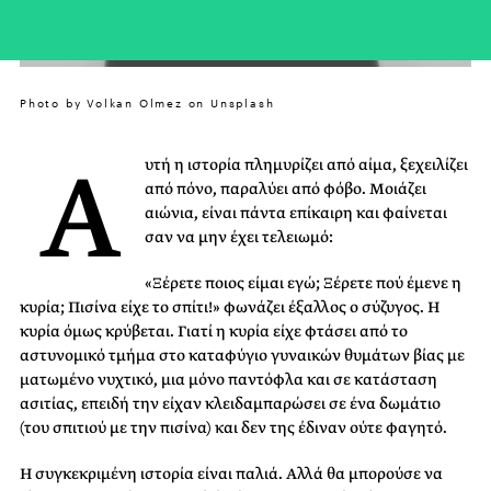
Photo by Volkan Olmez on Unsplash
Α
υτή η ιστορία πλημυρίζει από αίμα, ξεχειλίζει
από πόνο, παραλύει από φόβο. Μοιάζει
αιώνια, είναι πάντα επίκαιρη και φαίνεται
σαν να μην έχει τελειωμό:
«Ξέρετε ποιος είμαι εγώ; Ξέρετε πού έμενε η
κυρία; Πισίνα είχε το σπίτι!» φωνάζει έξαλλος ο σύζυγος. Η
κυρία όμως κρύβεται. Γιατί η κυρία είχε φτάσει από το
αστυνομικό τμήμα στο καταφύγιο γυναικών θυμάτων βίας με
ματωμένο νυχτικό, μια μόνο παντόφλα και σε κατάσταση
ασιτίας, επειδή την είχαν κλειδαμπαρώσει σε ένα δωμάτιο
(του σπιτιού με την πισίνα) και δεν της έδιναν ούτε φαγητό.
Η συγκεκριμένη ιστορία είναι παλιά. Αλλά θα μπορούσε να