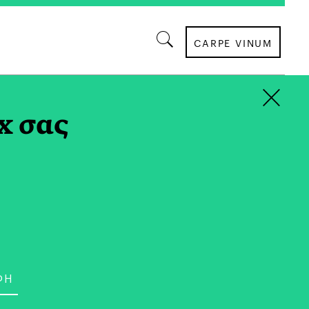
CARPE VINUM
×
x σας
ΒΙΒΛΙΟ
ρούσε να Είναι ο Έρωτας,