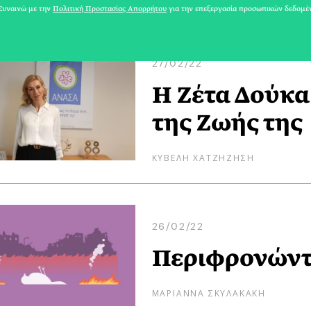
ΔΕΣΠΟΙΝΑ ΡΑΜΜΟΥ
υναινώ με την
Πολιτική Προστασίας Απορρήτου
για την επεξεργασία προσωπικών δεδομέ
27/02/22
Η Ζέτα Δούκα
της Ζωής της
ΚΥΒΕΛΗ ΧΑΤΖΗΖΗΣΗ
26/02/22
Περιφρονώντ
ΜΑΡΙΑΝΝΑ ΣΚΥΛΑΚΑΚΗ