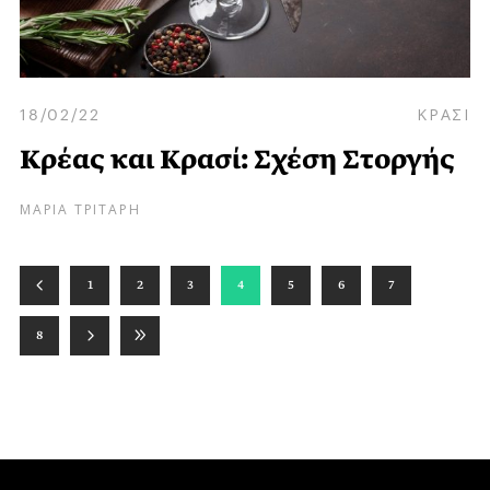
18/02/22
ΚΡΑΣΙ
Κρέας και Κρασί: Σχέση Στοργής
ΜΑΡΙΑ ΤΡΙΤΑΡΗ
1
2
3
4
5
6
7
8