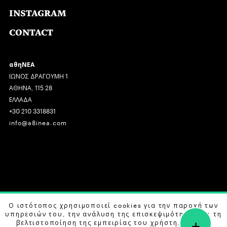
INSTAGRAM
CONTACT
αθηΝΕΑ
ΙΩΝΟΣ ΔΡΑΓΟΥΜΗ 1
ΑΘΗΝΑ, 115 28
ΕΛΛΑΔΑ
+30 210 3318831
info@a8inea.com
COPYRIGHT © 2026 αθηΝΕΑ, ALL RIGHTS RESERVED.
Ο ιστότοπος χρησιμοποιεί cookies για την παροχή των
υπηρεσιών του, την ανάλυση της επισκεψιμότητας και τη
+
DESIGN BY
G DESIGN STUDIO
. DEVELOPED BY
B LABS
.
βελτιστοποίηση της εμπειρίας του χρήστη. Μάθετε