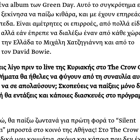
ένα album των Green Day. Αυτό το συγκρότημα ε
 ξεκίνησα να παίζω κιθάρα, και με έχουν επηρεάσ
πεδα. Είναι αμέτρητες οι επιρροές, από πολλά εί
 αλλά εάν έπρεπε να διαλέξω έναν από κάθε χώρ
 την Ελλάδα το Μιχάλη Χατζηγιάννη και από το
 τον David Bowie.
ις λίγο πριν το live της Κυριακής στο The Crow 
θήματα θα ήθελες να φύγουν από τη συναυλία αυ
 να σε απολαύσουν; Σκοπεύεις να παίξεις μόνο δ
ή θα εντάξεις και κάποιες διασκευές στο πρόγρα
, θα παίξω ζωντανά για πρώτη φορά το “Silent
n” μπροστά στο κοινό της Αθήνας! Στο The Crow
 δικά μου κομμάτια, ακόμα και κάποια που δεν έ