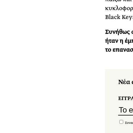
κυκλοφορή
Black Key
Συνήθως ο
ήταν η έμ
το επανασ
Νέα 
ΕΓΓΡ
Συναι