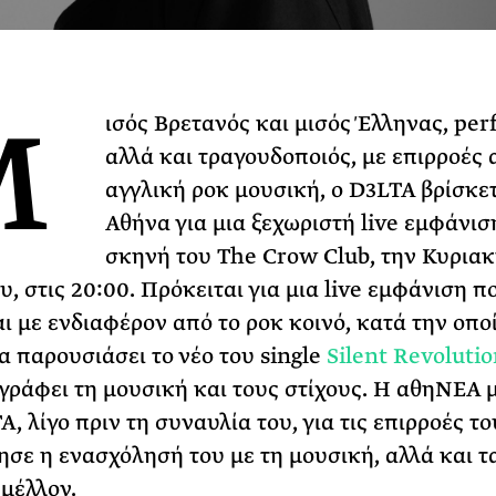
Φωτογραφίζεται
Ακόμη Αρχίσει
ΡΙΑ ΣΠΥΡΟΥ
Μ
ισός Βρετανός και μισός Έλληνας, per
αλλά και τραγουδοποιός, με επιρροές 
αγγλική ροκ μουσική, ο D3LTA βρίσκε
Αθήνα για μια ξεχωριστή live εμφάνισ
σκηνή του The Crow Club, την Κυριακ
, στις 20:00. Πρόκειται για μια live εμφάνιση π
ι με ενδιαφέρον από το ροκ κοινό, κατά την οπο
α παρουσιάσει το νέο του single
Silent Revolutio
γράφει τη μουσική και τους στίχους. Η αθηΝΕΑ 
, λίγο πριν τη συναυλία του, για τις επιρροές το
ησε η ενασχόλησή του με τη μουσική, αλλά και τ
 μέλλον.