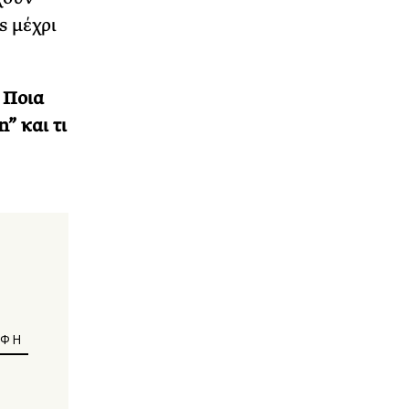
s μέχρι
 Ποια
” και τι