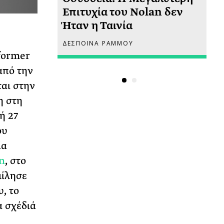
 πριν
Επιτυχία του Nolan δεν
Φω
Ήταν η Ταινία
Ακ
ΔΕΣΠΟΙΝΑ ΡΑΜΜΟΥ
ΡΙ
former
από την
ται στην
η στη
ή 27
ου
ία
n
, στο
μίλησε
υ, το
α σχέδιά