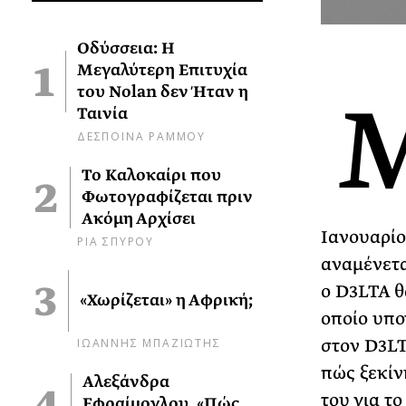
Οδύσσεια: Η
Μεγαλύτερη Επιτυχία
του Nolan δεν Ήταν η
Ταινία
ΔΕΣΠΟΙΝΑ ΡΑΜΜΟΥ
Το Καλοκαίρι που
Φωτογραφίζεται πριν
Ακόμη Αρχίσει
Ιανουαρίου
ΡΙΑ ΣΠΥΡΟΥ
αναμένετα
ο D3LTA θ
«Χωρίζεται» η Αφρική;
οποίο υπο
ΙΩΑΝΝΗΣ ΜΠΑΖΙΩΤΗΣ
στον D3LTA
πώς ξεκίν
Αλεξάνδρα
του για το
Εφραίμογλου, «Πώς