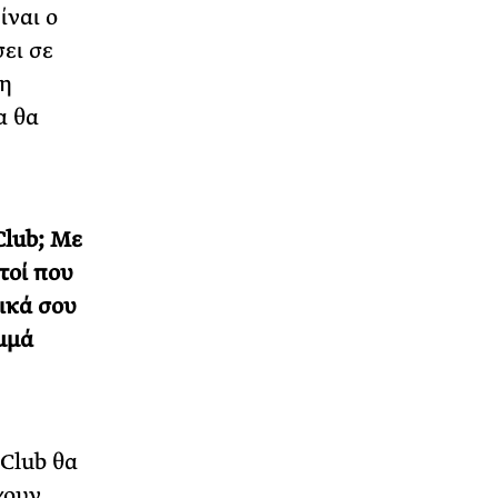
ίναι ο
ει σε
δη
α θα
Club; Με
τοί που
ικά σου
μμά
 Club θα
χουν