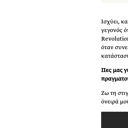
Ισχύει, κ
γεγονός ότ
Revolutio
όταν συνε
κατάσταση
Πες μας γ
πραγματοπ
Ζω τη στι
όνειρά μο