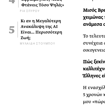
Φτάνεις Τόσο Ψηλά;»
Μισός Βρε
ΡΙΑ ΣΠΥΡΟΥ
χειμώνας 
Κι αν η Μεγαλύτερη
ανάμεσα σ
Ανακάλυψη της AI
Είναι… Περισσότερη
Το τελευτ
Ζωή;
συνέχεια 
ΜΥΛΑΙΔΗ ΣΤΟΥΜΠΟΥ
οικογενει
Πώς ξεκίν
καλλιτέχν
Έλληνες εί
Η ενασχόλ
5 χρονών 
μου «πώρω