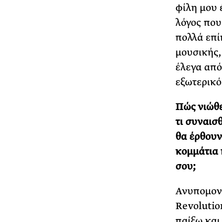
φίλη μου 
λόγος που
πολλά επί
μουσικής,
έλεγα από
εξωτερικό
Πώς νιώθε
τι συναισ
θα έρθουν
κομμάτια 
σου;
Ανυπομονώ
Revolutio
παίξω και