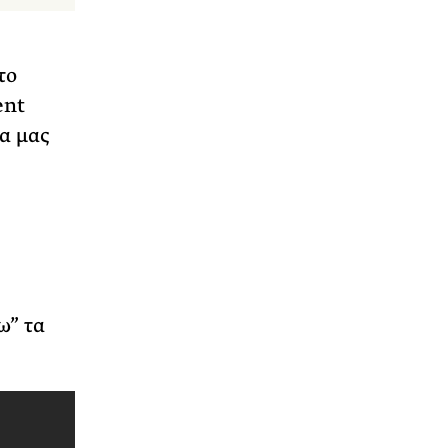
το
ent
σα μας
ω” τα