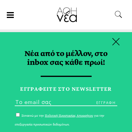
×
02/06/17
ΓΑΣΤΡΟΝΟΜΙΑ
Νέα από το μέλλον, στο
Σαλάτα “Λίγο Απ’ Όλα”!
inbox σας κάθε πρωί!
ΙΩΑΝΝΑ ΓΙΩΤΑΚΗ
ΕΓΓPΑΦΕΙΤΕ ΣΤΟ NEWSLETTER
Συναινώ με την
Πολιτική Προστασίας Απορρήτου
για την
επεξεργασία προσωπικών δεδομένων.