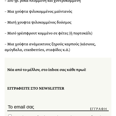
– 100 γρ. ρόκα πλυμμένη και χοντροκομμένη
– Μια χούφτα ψιλοκομμένος μαϊντανός
– Μισή χουφτα ψιλοκομμένος δυόσμος
– Μισό γρέιπφρουτ κομμένο σε φέτες (ή πορτοκάλι)
– Μια χούφτα ανάμεικτους ξηρούς καρπούς (κάσιους,
αμύγδαλα, cranberries, σταφίδες κ.ά.)
Νέα από το μέλλον, στο inbox σας κάθε πρωί!
ΕΓΓΡΑΦΕΙΤΕ ΣΤΟ NEWSLETTER