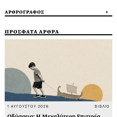
ΑΡΘΡΟΓΡΑΦΟΣ
ΠΡΟΣΦΑΤΑ ΑΡΘΡΑ
Α
1 ΑΥΓΟΥΣΤΟΥ 2026
ΒΙΒΛΙΟ
Οδύσσεια: Η Μεγαλύτερη Επιτυχία