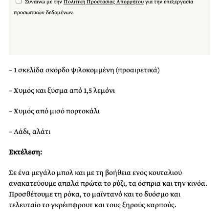
Συναινώ με την
Πολιτική Προστασίας Απορρήτου
για την επεξεργασία
προσωπικών δεδομένων.
– 1 σκελίδα σκόρδο ψιλοκομμένη (προαιρετικά)
– Χυμός και ξύσμα από 1,5 λεμόνι
– Χυμός από μισό πορτοκάλι
– Λάδι, αλάτι
Εκτέλεση:
Σε ένα μεγάλο μπολ και με τη βοήθεια ενός κουταλιού
ανακατεύουμε απαλά πρώτα το ρύζι, τα όσπρια και την κινόα.
Προσθέτουμε τη ρόκα, το μαϊντανό και το δυόσμο και
τελευταίο το γκρέιπφρουτ και τους ξηρούς καρπούς.