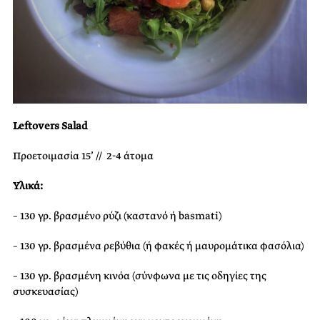
Leftovers Salad
Προετοιμασία 15’ // 2-4 άτομα
Υλικά:
– 130 γρ. βρασμένο ρύζι (καστανό ή basmati)
– 130 γρ. βρασμένα ρεβύθια (ή φακές ή μαυρομάτικα φασόλια)
– 130 γρ. βρασμένη κινόα (σύνφωνα με τις οδηγίες της
συσκευασίας)