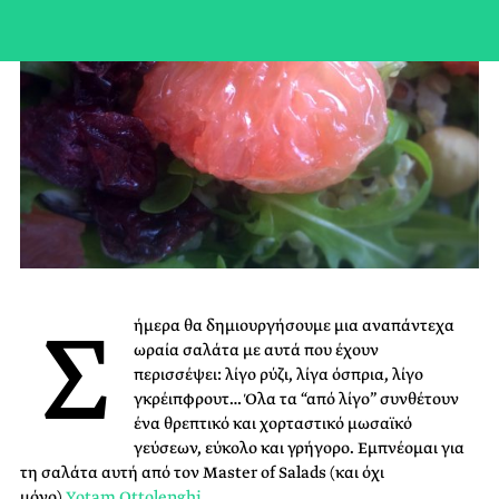
Σ
ήμερα θα δημιουργήσουμε μια αναπάντεχα
ωραία σαλάτα με αυτά που έχουν
περισσέψει: λίγο ρύζι, λίγα όσπρια, λίγο
γκρέιπφρουτ… Όλα τα “από λίγο” συνθέτουν
ένα θρεπτικό και χορταστικό μωσαϊκό
γεύσεων, εύκολο και γρήγορο. Εμπνέομαι για
τη σαλάτα αυτή από τον Master of Salads (και όχι
μόνο)
Yotam Ottolenghi
.