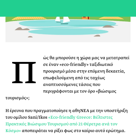
Π
ώς θα μπορούσε η χώρα μας να μετατραπεί
σε έναν «eco-friendly» ταξιδιωτικό
προορισμό μέσα στην επόμενη δεκαετία,
επωφελούμενη από τις ταχέως
αναπτυσσόμενες τάσεις που
περιγράφονται με τον όρο «βιώσιμος
τουρισμός»;
Η έρευνα που πραγματοποίησε η αθηΝΕΑ με την υποστήριξη
του ομίλου Sani/Ikos
«Eco-friendly Greece: Βέλτιστες
Πρακτικές Βιώσιμου Τουρισμού από 21 Θέρετρα ανά τον
Κόσμο»
αποπειράται να ρίξει φως στο καίριο αυτό ερώτημα.