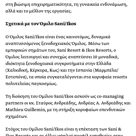
στη βιώσιμη επιχειρηματικότητα, τη γυναικεία ενδυνάμωση,
αλλά και το μέλλον της εργασίας.
Σχετικά
με
τον
Όμιλο
Sani
/
Ikos
Ο Όμιλος Sani/Ikos είναι ένας καινοτόμος, δυναμικά
αναπτυσσόμενος ξενοδοχειακός Όμιλος. Μέσω των
εμπορικών σημάτων του, Sani Resort & Ikos Resorts, o
Όμιλος λειτουργεί και συνεχώς αναπτύσσει 10 μοναδικά,
ιδιόκτητα ξενοδοχειακά συγκροτήματα στην Ελλάδα
(Χαλκιδική, Κέρκυρα, Κως) και την Ισπανία (Μαρμπέλα/
Εστεπόνα), τα οποία συγκαταλέγονται στα κορυφαία resorts
πολυτελείας παγκοσμίως.
Τη διοίκηση του Ομίλου Sani/Ikos ασκούν ως co-managing
partners οι κκ. Σταύρος Ανδρεάδης, Ανδρέας Α. Ανδρεάδης και
Mathieu Guillemin, με τη στήριξη κορυφαίων επενδυτικών
σχημάτων.
Στόχος του Ομίλου Sani/Ikos είναι η επέκταση των Sani &
Ikos Resorts και σε άλλες υψηλού προφίλ τοποθεσίες στην