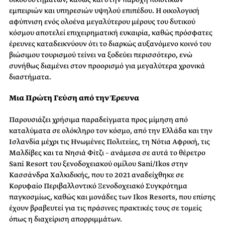
εμπειριών και υπηρεσιών υψηλού επιπέδου. Η οικολογική
αφύπνιση ενός ολοένα μεγαλύτερου μέρους του δυτικού
κόσμου αποτελεί επιχειρηματική ευκαιρία, καθώς πρόσφατες
έρευνες καταδεικνύουν ότι το διαρκώς αυξανόμενο κοινό του
βιώσιμου τουρισμού τείνει να ξοδεύει περισσότερο, ενώ
συνήθως διαμένει στον προορισμό για μεγαλύτερα χρονικά
διαστήματα.
Μια Πρώτη Γεύση από την Έρευνα
Παρουσιάζει χρήσιμα παραδείγματα προς μίμηση από
καταλύματα σε ολόκληρο τον κόσμο, από την Ελλάδα και την
Ισλανδία μέχρι τις Ηνωμένες Πολιτείες, τη Νότια Αφρική, τις
Μαλδίβες και τα Νησιά Φίτζι – ανάμεσα σε αυτά το θέρετρο
Sani Resort του ξενοδοχειακού ομίλου Sani/Ikos στην
Κασσάνδρα Χαλκιδικής, που το 2021 αναδείχθηκε σε
Κορυφαίο Περιβαλλοντικό Ξενοδοχειακό Συγκρότημα
παγκοσμίως, καθώς και μονάδες των Ikos Resorts, που επίσης
έχουν βραβευτεί για τις πράσινες πρακτικές τους σε τομείς
όπως η διαχείριση απορριμμάτων.