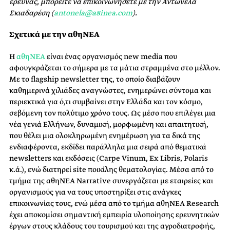
έρευνας, μπορείτε να επικοινωνήσετε με
την Αντωνέλα
Σκιαδαρέση (
antonela@a8inea.com
).
Σχετικά με την αθηΝΕΑ
Η
αθηΝΕΑ
είναι ένας οργανισμός new media που
αφουγκράζεται το σήμερα με τα μάτια στραμμένα στο μέλλον.
Με το flagship newsletter της, το οποίο διαβάζουν
καθημερινά χιλιάδες αναγνώστες, ενημερώνει σύντομα και
περιεκτικά για ό,τι συμβαίνει στην Ελλάδα και τον κόσμο,
σεβόμενη τον πολύτιμο χρόνο τους. Ως μέσο που επιλέγει μια
νέα γενιά Ελλήνων, δυναμική, μορφωμένη και απαιτητική,
που θέλει μια ολοκληρωμένη ενημέρωση για τα δικά της
ενδιαφέροντα, εκδίδει παράλληλα μια σειρά από θεματικά
newsletters και εκδόσεις (Carpe Vinum, Ex Libris, Polaris
κ.ά.), ενώ διατηρεί site ποικίλης θεματολογίας. Μέσα από το
τμήμα της αθηΝΕΑ Narrative συνεργάζεται με εταιρείες και
οργανισμούς για να τους υποστηρίξει στις ανάγκες
επικοινωνίας τους, ενώ μέσα από το τμήμα αθηΝΕΑ Research
έχει αποκομίσει σημαντική εμπειρία υλοποίησης ερευνητικών
έργων στους κλάδους του τουρισμού και της αγροδιατροφής,