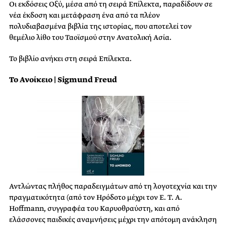
Οι εκδόσεις Οξύ, μέσα από τη σειρά Επίλεκτα, παραδίδουν σε
νέα έκδοση και μετάφραση ένα από τα πλέον
πολυδιαβασμένα βιβλία της ιστορίας, που αποτελεί τον
θεμέλιο λίθο του Ταοϊσμού στην Ανατολική Ασία.
Το βιβλίο ανήκει στη σειρά Επίλεκτα.
Το Ανοίκειο | Sigmund Freud
Αντλώντας πλήθος παραδειγμάτων από τη λογοτεχνία και την
πραγματικότητα (από τον Ηρόδοτο μέχρι τον E. T. A.
Hoffmann, συγγραφέα του Καρυοθραύστη, και από
ελάσσονες παιδικές αναμνήσεις μέχρι την απότομη ανάκληση