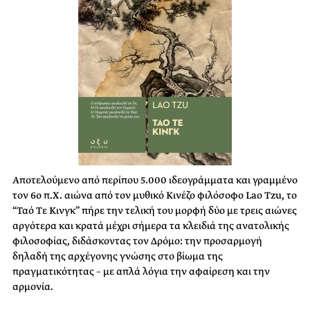
Αποτελούμενο από περίπου 5.000 ιδεογράμματα και γραμμένο
τον 6ο π.Χ. αιώνα από τον μυθικό Κινέζο φιλόσοφο Lao Tzu, το
“Ταό Τε Κινγκ” πήρε την τελική του μορφή δύο με τρεις αιώνες
αργότερα και κρατά μέχρι σήμερα τα κλειδιά της ανατολικής
φιλοσοφίας, διδάσκοντας τον Δρόμο: την προσαρμογή
δηλαδή της αρχέγονης γνώσης στο βίωμα της
πραγματικότητας – με απλά λόγια την αφαίρεση και την
αρμονία.