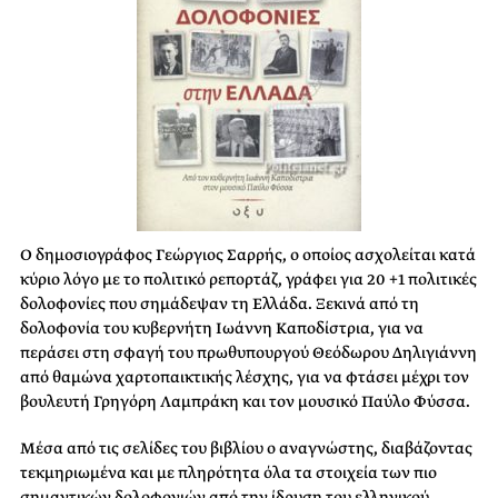
Ο δημοσιογράφος Γεώργιος Σαρρής, ο οποίος ασχολείται κατά
κύριο λόγο με το πολιτικό ρεπορτάζ, γράφει για 20 +1 πολιτικές
δολοφονίες που σημάδεψαν τη Ελλάδα. Ξεκινά από τη
δολοφονία του κυβερνήτη Ιωάννη Καποδίστρια, για να
περάσει στη σφαγή του πρωθυπουργού Θεόδωρου Δηλιγιάννη
από θαμώνα χαρτοπαικτικής λέσχης, για να φτάσει μέχρι τον
βουλευτή Γρηγόρη Λαμπράκη και τον μουσικό Παύλο Φύσσα.
Μέσα από τις σελίδες του βιβλίου ο αναγνώστης, διαβάζοντας
τεκμηριωμένα και με πληρότητα όλα τα στοιχεία των πιο
σημαντικών δολοφονιών από την ίδρυση του ελληνικού