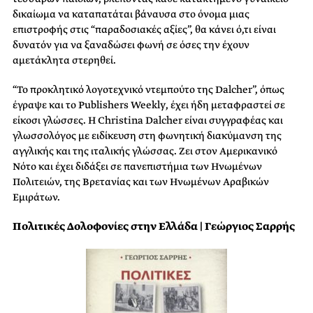
δικαίωμα να καταπατάται βάναυσα στο όνομα μιας
επιστροφής στις “παραδοσιακές αξίες”, θα κάνει ό,τι είναι
δυνατόν για να ξαναδώσει φωνή σε όσες την έχουν
αμετάκλητα στερηθεί.
“Το προκλητικό λογοτεχνικό ντεμπούτο της Dalcher”, όπως
έγραψε και το Publishers Weekly, έχει ήδη μεταφραστεί σε
είκοσι γλώσσες. Η Christina Dalcher είναι συγγραφέας και
γλωσσολόγος με ειδίκευση στη φωνητική διακύμανση της
αγγλικής και της ιταλικής γλώσσας. Ζει στον Αμερικανικό
Νότο και έχει διδάξει σε πανεπιστήμια των Ηνωμένων
Πολιτειών, της Βρετανίας και των Ηνωμένων Αραβικών
Εμιράτων.
Πολιτικές Δολοφονίες στην Ελλάδα | Γεώργιος Σαρρής