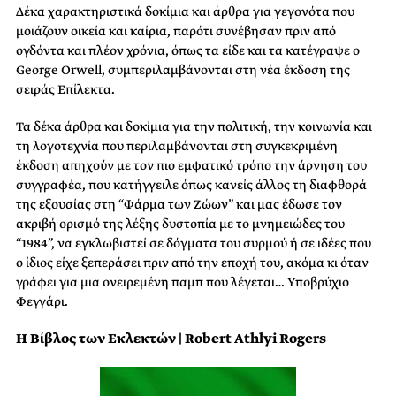
Δέκα χαρακτηριστικά δοκίμια και άρθρα για γεγονότα που
μοιάζουν οικεία και καίρια, παρότι συνέβησαν πριν από
ογδόντα και πλέον χρόνια, όπως τα είδε και τα κατέγραψε ο
George Orwell, συμπεριλαμβάνονται στη νέα έκδοση της
σειράς Επίλεκτα.
Τα δέκα άρθρα και δοκίμια για την πολιτική, την κοινωνία και
τη λογοτεχνία που περιλαμβάνονται στη συγκεκριμένη
έκδοση απηχούν με τον πιο εμφατικό τρόπο την άρνηση του
συγγραφέα, που κατήγγειλε όπως κανείς άλλος τη διαφθορά
της εξουσίας στη “Φάρμα των Ζώων” και μας έδωσε τον
ακριβή ορισμό της λέξης δυστοπία με το μνημειώδες του
“1984”, να εγκλωβιστεί σε δόγματα του συρμού ή σε ιδέες που
ο ίδιος είχε ξεπεράσει πριν από την εποχή του, ακόμα κι όταν
γράφει για μια ονειρεμένη παμπ που λέγεται… Υποβρύχιο
Φεγγάρι.
Η Βίβλος των Εκλεκτών | Robert Athlyi Rogers