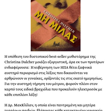
Η υπόθεση του δυστοπικού best-seller μυθιστόρημα της
Christina Dalcher μοιάζει εξοργιστική, άρα εκ των προτέρων
ενδιαφέρουσα: Η κυβέρνηση των ΗΠΑ θέτει ξαφνικά
αυστηρό περιορισμό στις λέξεις που δικαιούνται να
αρθρώνουν οι γυναίκες, ορίζοντάς τις στις εκατό ημερησίως.
Για την αυστηρή τήρηση του μέτρου, φορούν πλέον στον
καρπό τους ειδικά βραχιόλια που προκαλούν ηλεκτροσόκ με
κάθε επιπλέον λέξη!
Η Δρ. ΜακΚλίλαν, η οποία είναι παντρεμένη και μητέρα
τεσσάρων παιδιών, βλέποντας κάθε κατακτημένο γυναικείο