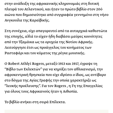
στην ανάδειξη της αφρικανικής κληρονομιάς στη δυτική
πλευρά του Ατλαντικού, και ήταν το πρώτο βιβλίο στον 20ό
αιώνα που δημοσιεύτηκε από συγγραφέα γεννημένο στη νήσο
Ανγκουίλα της Καραϊβικής.
Στη συνέχεια, είχε απαγορευτεί από τα αυταρχικά καθεστώτα
της εποχής, αλλά το είχαν ήδη διαβάσει μαύρες κοινότητες
από την Τζαμάικα ως τα ορυχεία της Νοτίου Αφρικής.
Λειτούργησε έτσι ως προάγγελος του κινήματος των
Ρασταφάρι και του κύματος της ρέγκε μουσικής.
Ο Robert Athlyi Rogers, μεταξύ 1913 και 1917, έγραψε τη
“Βίβλο των Εκλεκτών” για να κηρύξει τον αθλικανισμό, την
αφροκεντρική θρησκεία που είχε ιδρύσει ο ίδιος, ως αντίβαρο
στο δόγμα της Αγίας Γραφής την οποία χαρακτήριζε ως
“λευκής προέλευσης”. Για τον Rogers , η Γη της Επαγγελίας
για όλους τους Αφρικανούς ήταν η Αιθιοπία.
Το βιβλίο ανήκει στη σειρά Επίλεκτα.