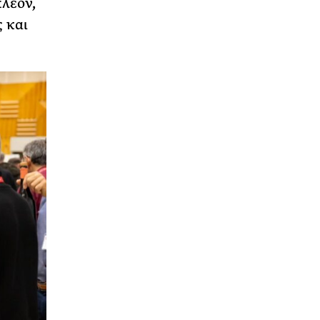
λέον,
 και