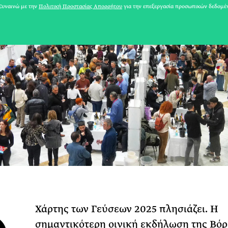
υναινώ με την
Πολιτική Προστασίας Απορρήτου
για την επεξεργασία προσωπικών δεδομέ
31 ΙΟΥΛΙΟΥ 2026
Το Καλοκαίρι πο
Χάρτης των Γεύσεων 2025 πλησιάζει. Η
Φωτογραφίζεται
σημαντικότερη οινική εκδήλωση της Βόρ
Ακόμη Αρχίσει