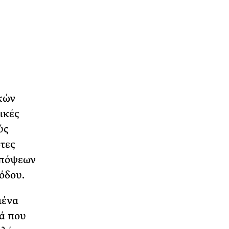
κών
ικές
ύς
ώτες
απόψεων
όδου.
μένα
ιά που