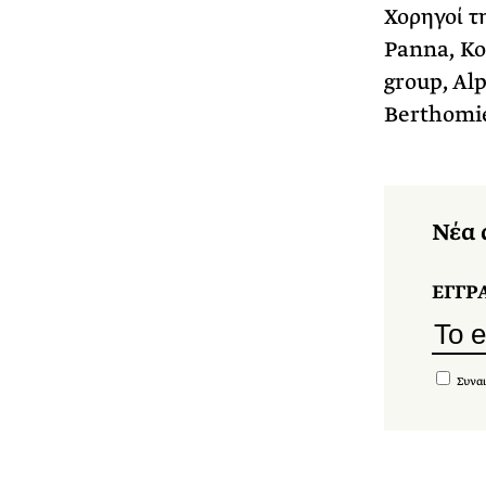
Χορηγοί τ
Panna, Κο
group, Alp
Berthomi
Νέα 
ΕΓΓΡ
Συναι