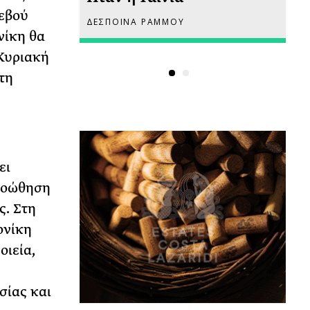
τεβού
ΔΕΣΠΟΙΝΑ ΡΑΜΜΟΥ
ΡΙ
νίκη θα
 Κυριακή
τη
ει
προώθηση
ς. Στη
ονίκη
οιεία,
σίας και