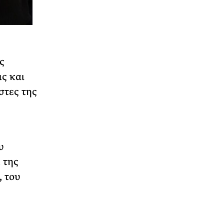
ς
ις και
στες της
υ
 της
 του