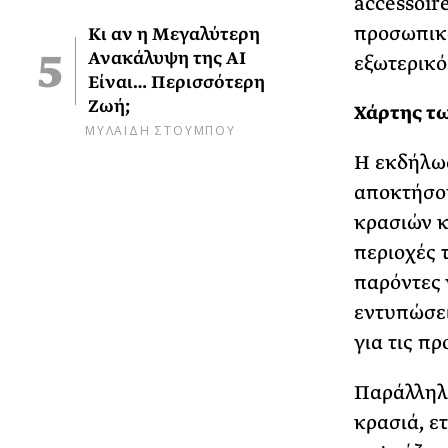
accessoir
προσωπικό
Κι αν η Μεγαλύτερη
Ανακάλυψη της AI
εξωτερικό
Είναι… Περισσότερη
Ζωή;
Χάρτης τ
ΜΥΛΑΙΔΗ ΣΤΟΥΜΠΟΥ
Η εκδήλωσ
αποκτήσο
κρασιών κ
περιοχές 
παρόντες 
εντυπώσει
για τις π
Παράλληλα
κρασιά, ε