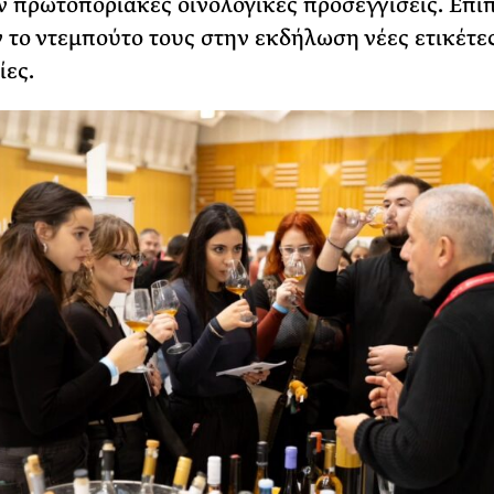
 πρωτοποριακές οινολογικές προσεγγίσεις. Επιπ
 το ντεμπούτο τους στην εκδήλωση νέες ετικέτες
ες.