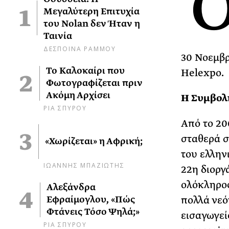
Μεγαλύτερη Επιτυχία
του Nolan δεν Ήταν η
Ταινία
ΔΕΣΠΟΙΝΑ ΡΑΜΜΟΥ
30 Νοεμβρ
Το Καλοκαίρι που
Helexpo.
Φωτογραφίζεται πριν
Ακόμη Αρχίσει
Η Συμβολ
ΡΙΑ ΣΠΥΡΟΥ
Από το 20
σταθερά σ
«Χωρίζεται» η Αφρική;
του ελλην
ΙΩΑΝΝΗΣ ΜΠΑΖΙΩΤΗΣ
22η διοργ
ολόκληρος
Αλεξάνδρα
Εφραίμογλου, «Πώς
πολλά νεό
Φτάνεις Τόσο Ψηλά;»
εισαγωγεί
ΡΙΑ ΣΠΥΡΟΥ