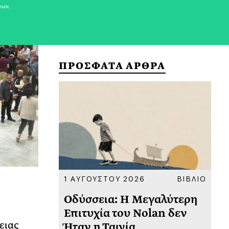
νων.
ΠΡΟΣΦΑΤΑ ΑΡΘΡΑ
ΚΟΙΝΩΝΙΑ
1 ΑΥΓΟΥΣΤΟΥ 2026
ΒΙΒΛΙΟ
31
υ
Οδύσσεια: Η Μεγαλύτερη
Το
 πριν
Επιτυχία του Nolan δεν
Φω
ειας
Ήταν η Ταινία
Ακ