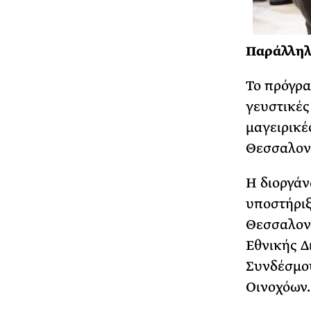
Παράλληλε
Το πρόγρα
γευστικές
μαγειρικέ
Θεσσαλον
Η διοργάν
υποστήριξ
Θεσσαλονί
Εθνικής Δ
Συνδέσμου
Οινοχόων.