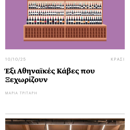
10/10/25
ΚΡΑΣΙ
Έξι Αθηναϊκές Κάβες που
Ξεχωρίζουν
ΜΑΡΙΑ ΤΡΙΤΑΡΗ