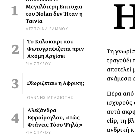
Μεγαλύτερη Επιτυχία
του Nolan δεν Ήταν η
Ταινία
ΔΕΣΠΟΙΝΑ ΡΑΜΜΟΥ
Το Καλοκαίρι που
Φωτογραφίζεται πριν
Τη γνωρίσ
Ακόμη Αρχίσει
τραγούδι
ΡΙΑ ΣΠΥΡΟΥ
αποτελεί 
ανάμεσα σ
«Χωρίζεται» η Αφρική;
Πέρα από 
ΙΩΑΝΝΗΣ ΜΠΑΖΙΩΤΗΣ
ισχυρούς 
Αλεξάνδρα
αυτά ακρι
Εφραίμογλου, «Πώς
clip, τη 
Φτάνεις Τόσο Ψηλά;»
ανδρική κ
ΡΙΑ ΣΠΥΡΟΥ