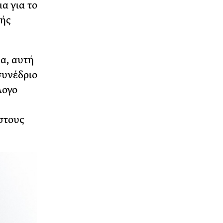
α για το
κής
να, αυτή
συνέδριο
λογο
στους