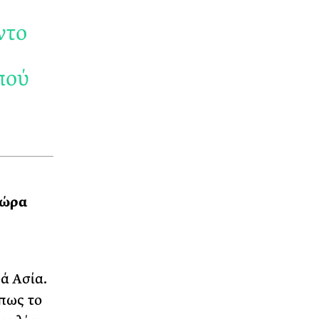
ντο
πού
τώρα
ά Ασία.
 πως το