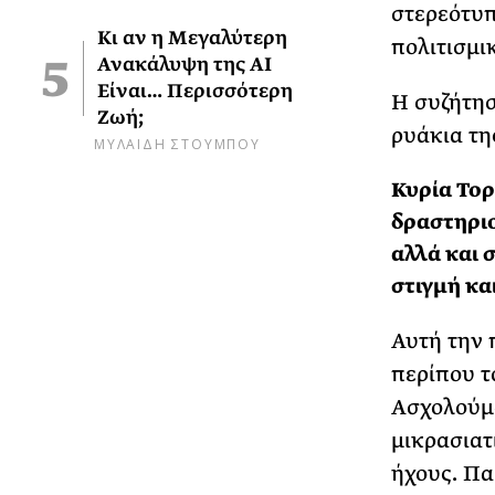
στερεότυπ
Κι αν η Μεγαλύτερη
πολιτισμι
Ανακάλυψη της AI
Είναι… Περισσότερη
Η συζήτησ
Ζωή;
ρυάκια τη
ΜΥΛΑΙΔΗ ΣΤΟΥΜΠΟΥ
Κυρία Τορ
δραστηριο
αλλά και 
στιγμή κα
Αυτή την 
περίπου τ
Ασχολούμα
μικρασιατ
ήχους. Πα