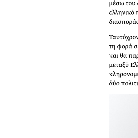
μέσω του 
ελληνικό 
διασποράς
Ταυτόχρον
τη φορά σ
και θα πα
μεταξύ Ελ
κληρονομι
δύο πολιτ