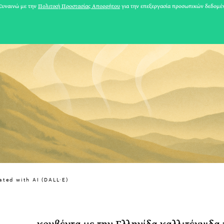
υναινώ με την
Πολιτική Προστασίας Απορρήτου
για την επεξεργασία προσωπικών δεδομέ
31 ΙΟΥΛΙΟΥ 2026
ated with AI (DALL·E)
Το Καλοκαίρι πο
Φωτογραφίζεται
Ακόμη Αρχίσει