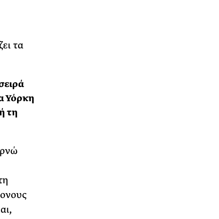
ει τα
 σειρά
α Υόρκη
ή τη
ερνώ
τη
ρονους
αι,