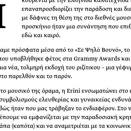
Η
κουβέντα με την Ελληνίδα καλλιτέχνιδα
επαναπροσδιορίζει την παράδοση και δι
ΡΙΑ ΣΠΥΡΟΥ
με δάφνες τη θέση της στο διεθνές μουσ
προσκήνιο ήταν μια συνάντηση που επ
εδώ και καιρό.
αμε πρόσφατα μέσα από το «Σε Ψηλό Βουνό», το
 που υποβλήθηκε φέτος στα Grammy Awards και
μια νέα, τολμηρή εκδοχή του ριζίτικου – μια γέφυ
το παρελθόν και το παρόν.
το μουσικό της όραμα, η Erini ενσωματώνει στο 
συμβολισμούς ελευθερίας και γυναικείας ενδυν
βώς ήταν που μας τράβηξαν το ενδιαφέρον. Στο 
βλέπουμε να εμφανίζεται με την παραδοσιακή κρη
άπα (καπότα) και να αναμετριέται με τα κοινωνι