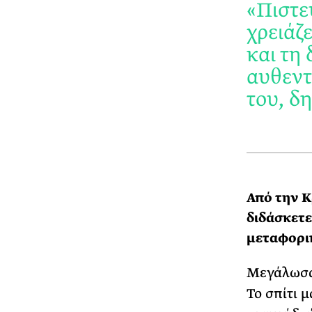
«Πιστε
χρειάζε
και τη 
αυθεντ
του, δη
Από την Κ
διδάσκετε
μεταφορικ
Μεγάλωσα 
Το σπίτι 