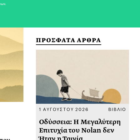
νων.
ΠΡΟΣΦΑΤΑ ΑΡΘΡΑ
ΚΟΙΝΩΝΙΑ
1 ΑΥΓΟΥΣΤΟΥ 2026
ΒΙΒΛΙΟ
31
υ
Οδύσσεια: Η Μεγαλύτερη
Το
 πριν
Επιτυχία του Nolan δεν
Φω
Ήταν η Ταινία
Ακ