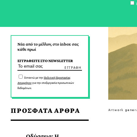
Σ
Νέα από το μέλλον, στο inbox σας
κάθε πρωί
ΕΓΓΡΑΦΕΙΤΕ ΣΤΟ NEWSLETTER
Συναινώ με την
Πολιτική Προστασίας
Απορρήτου
για την επεξεργασία προσωπικών
δεδομένων.
ΠΡΟΣΦΑΤΑ ΑΡΘΡΑ
Artwork gener
Οδύσσεια: Η