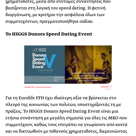
χρηματοδότες, μέσα από σύντομες συναντήσεις που
βασίζονται στη λογική του speed dating. Η φετινή
διοργάνωση, με κριτήριο την ασφάλεια όλων των
συμμετεχόντων, πραγματοποιήθηκε online.
Το HIGGS Donors Speed Dating Event
Για τη Eurolife FFH έχει ιδιαίτερη αξία να βρίσκεται στο
πλευρό της κοινωνίας των πολιτών, υποστηρίζοντάς τη με
πράξεις. Το HIGGS Donors Speed Dating Event είναι μια
ετήσια συνάντηση με μεγάλη σημασία για όλες τις ΜΚΟ που
συμμετέχουν, καθώς τους επιτρέπει να γνωρίσουν από κοντά
και να δικτυωθούν με πιθανούς χρηματοδότες, διερευνώντας