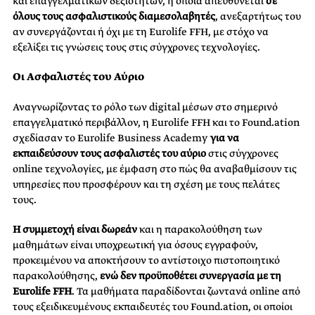
και επαγγελματικών δεξιοτήτων, η οποία απευθύνεται
σε
όλους τους ασφαλιστικούς διαμεσολαβητές
, ανεξαρτήτως του
αν συνεργάζονται ή όχι με τη Eurolife FFH, με στόχο να
εξελίξει τις γνώσεις τους στις σύγχρονες τεχνολογίες.
Οι Ασφαλιστές του Αύριο
Αναγνωρίζοντας το ρόλο των digital μέσων στο σημερινό
επαγγελματικό περιβάλλον, η Eurolife FFH και το Found.ation
σχεδίασαν τo Eurolife Business Academy
για να
εκπαιδεύσουν τους ασφαλιστές του αύριο
στις σύγχρονες
online τεχνολογίες, με έμφαση στο πώς θα αναβαθμίσουν τις
υπηρεσίες που προσφέρουν και τη σχέση με τους πελάτες
τους.
Η συμμετοχή είναι δωρεάν
και η παρακολούθηση των
μαθημάτων είναι υποχρεωτική για όσους εγγραφούν,
προκειμένου να αποκτήσουν το αντίστοιχο πιστοποιητικό
παρακολούθησης,
ενώ δεν προϋποθέτει συνεργασία με τη
Eurolife
FFH
. Τα μαθήματα παραδίδονται ζωντανά online από
τους εξειδικευμένους εκπαιδευτές του Found.ation, οι οποίοι