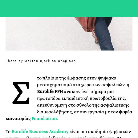
Photo by Marten Bjork on Unsplash
Σ
το πλαίσιο της έμφασης στον ψηφιακό
μετασχηματισμό στο χώρο των ασφαλειών, η
Eurolife
FFH
ανακοινώνει σήμερα μια
πρωτοπόρα εκπαιδευτική πρωτοβουλία της,
απευθυνόμενη στο σύνολο της ασφαλιστικής
διαμεσολάβησης, σε συνεργασία με τον
φορέα
καινοτομίας
Found
.
ation
.
Το
Eurolife
Business
Academy
είναι μια ακαδημία ψηφιακών