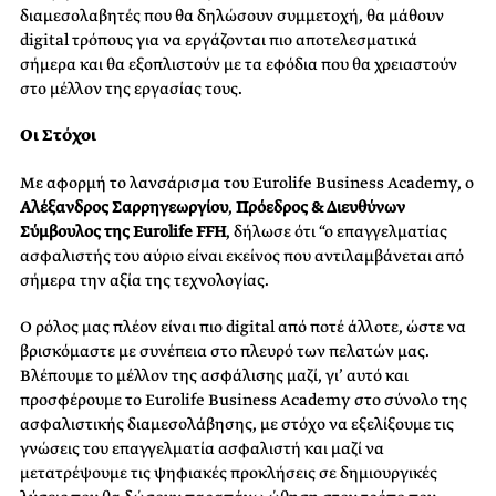
διαμεσολαβητές που θα δηλώσουν συμμετοχή, θα μάθουν
digital τρόπους για να εργάζονται πιο αποτελεσματικά
σήμερα και θα εξοπλιστούν με τα εφόδια που θα χρειαστούν
στο μέλλον της εργασίας τους.
Οι Στόχοι
Με αφορμή το λανσάρισμα του Eurolife Business Academy, o
Αλέξανδρος Σαρρηγεωργίου
,
Πρόεδρος & Διευθύνων
Σύμβουλος της
Eurolife
FFH
, δήλωσε ότι “ο επαγγελματίας
ασφαλιστής του αύριο είναι εκείνος που αντιλαμβάνεται από
σήμερα την αξία της τεχνολογίας.
Ο ρόλος μας πλέον είναι πιο digital από ποτέ άλλοτε, ώστε να
βρισκόμαστε με συνέπεια στο πλευρό των πελατών μας.
Βλέπουμε το μέλλον της ασφάλισης μαζί, γι’ αυτό και
προσφέρουμε το Eurolife Business Academy στο σύνολο της
ασφαλιστικής διαμεσολάβησης, με στόχο να εξελίξουμε τις
γνώσεις του επαγγελματία ασφαλιστή και μαζί να
μετατρέψουμε τις ψηφιακές προκλήσεις σε δημιουργικές