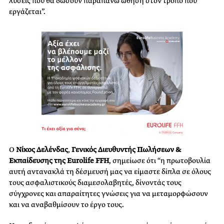
λύσεις που θα δώσουν παραπάνω ώθηση στον τρόπο που
εργάζεται”.
Ο
Νίκος Δελένδας
,
Γενικός Διευθυντής Πωλήσεων &
Εκπαίδευσης της
Eurolife
FFH
, σημείωσε ότι “η πρωτοβουλία
αυτή αντανακλά τη δέσμευσή μας να είμαστε δίπλα σε όλους
τους ασφαλιστικούς διαμεσολαβητές, δίνοντάς τους
σύγχρονες και απαραίτητες γνώσεις για να μεταμορφώσουν
και να αναβαθμίσουν το έργο τους.