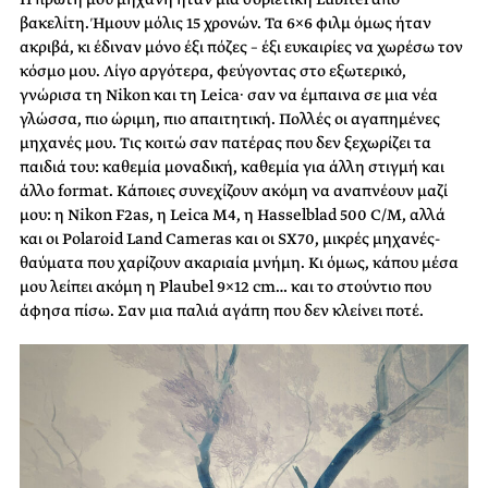
βακελίτη. Ήμουν μόλις 15 χρονών. Τα 6×6 φιλμ όμως ήταν
ακριβά, κι έδιναν μόνο έξι πόζες – έξι ευκαιρίες να χωρέσω τον
κόσμο μου. Λίγο αργότερα, φεύγοντας στο εξωτερικό,
γνώρισα τη Nikon και τη Leica· σαν να έμπαινα σε μια νέα
γλώσσα, πιο ώριμη, πιο απαιτητική. Πολλές οι αγαπημένες
μηχανές μου. Τις κοιτώ σαν πατέρας που δεν ξεχωρίζει τα
παιδιά του: καθεμία μοναδική, καθεμία για άλλη στιγμή και
άλλο format. Κάποιες συνεχίζουν ακόμη να αναπνέουν μαζί
μου: η Nikon F2as, η Leica M4, η Hasselblad 500 C/M, αλλά
και οι Polaroid Land Cameras και οι SX70, μικρές μηχανές-
θαύματα που χαρίζουν ακαριαία μνήμη. Κι όμως, κάπου μέσα
μου λείπει ακόμη η Plaubel 9×12 cm… και το στούντιο που
άφησα πίσω. Σαν μια παλιά αγάπη που δεν κλείνει ποτέ.