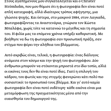
Στους αγαπημένους μου συγκαταλέγεται και ο Christer
Strömholm, που μου θύμισε ότι η φωτογραφία δεν είναι ποτέ
απλή καταγραφή, αλλά ιδιαίτερος τρόπος αφήγησης, μια
γλώσσα ψυχής. Και ύστερα, στο μακρινό 1984, στον Λαγκαδά,
φωτογραφίζοντας τα Αναστενάρια, γνώρισα τον Κώστα
Μπαλάφα, χωρίς τότε να κατανοώ το μέγεθος και τη σημασία
του. Η φιλία μας τα επόμενα χρόνια υπήρξε καθοριστική. Με
βοήθησε να δω τη φωτογραφία σαν προσωπική πράξη, σαν
στίγμα που φέρει την αλήθεια του βλέμματος.
Αυτό ακριβώς είναι, τελικά, η φωτογραφία: ένας διάλογος
ανάμεσα στον κόσμο και την ψυχή του φωτογράφου. Δύο
άνθρωποι μπορούν να στέκονται μπροστά στο ίδιο τοπίο, αλλά
οι εικόνες τους δεν θα είναι ποτέ ίδιες. Γιατί η επιλογή του
κάδρου, του φωτός και της στιγμής φανερώνει κάτι πολύ πιο
ουσιαστικό: το προσωπικό τους βλέμμα. Και γι’ αυτό καμία
φωτογραφία δεν είναι ποτέ ουδέτερη· κάθε εικόνα είναι μια
μεταμόρφωση της πραγματικότητας μέσα από την
ευαισθησία του δημιουργού της.