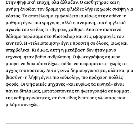
Στην ψηφιακή εποχή, όλα άλλαξαν. Ο αισθητήρας και η
μνήμη άνοιξαν τον δρόμο για χιλιάδες λήψεις χωρίς σκέψη για
κόστος. Το αποτέλεσμα εμφανίζεται αμέσως στην οθόνη· η
μάθηση έγινε πιο γρήγορη, αλλά η αναμονή, αυτή η γλυκιά
αγωνία του να δεις τι «βγήκε», χάθηκε. Από τον σκοτεινό
θάλαμο περάσαμε στο Photoshop και στις εφαρμογές του
κινητού. Η «τελειοποίηση» έγινε προσιτή σε όλους, ίσως και
υπερβολικά. Κι όμως, αυτή η μετάβαση δεν ήταν μόνο
τεχνική· ήταν βαθιά ανθρώπινη. Ο φωτογράφος σήμερα
μπορεί να δοκιμάσει δίχως φόβο, να πειραματιστεί χωρίς το
άγχος του κόστους. Αυτό γεννά δημιουργικότητα, αλλά και μια
βιασύνη· η λήψη έγινε πιο «εύκολη», πιο πρόχειρη πολλές
φορές. Οι ψηφιακές μηχανές –και κυρίως τα κινητά– είναι
πάντα δίπλα μας, μετατρέποντας τη φωτογραφία σε κομμάτι
της καθημερινότητας, σε ένα είδος δεύτερης γλώσσας που
μιλάμε συνεχώς.