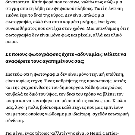
δυνατότητα. Κάθε φορά που το κάνω, νιώθω πως σώζω μια
στιγμή από τη λήθη του ψηφιακού πλήθους. Γιατί η έντυπη
εικόνα έχει το δικό της κύρος. Δεν είναι απλώς μια
φωτογραφία, αλλά ένα απτό κομμάτι μνήμης, ένα ίχνος
συναισθήματος που αντέχει στον χρόνο. Μια υπενθύμιση ότι η
φωτογραφία δεν είναι μόνο φως και pixels, αλλά και υλικό
σώμα.
Σε ποιους φωτογράφους έχετε «αδυναμία»; Θέλετε να
αναφέρετε τους αγαπημένους σας;
Πιστεύω ότι η φωτογραφία δεν είναι μόνο τεχνική υπόθεση,
είναι κυρίως τέχνη. Ένας καθρέφτης της προσωπικής ματιάς
και της ψυχοσύνθεσης του δημιουργού. Κάθε φωτογράφος
κουβαλά το δικό του ύφος, τον δικό του τρόπο να βλέπει τον
κόσμο και να τον αφηγείται μέσα από τις εικόνες του. Κι όλοι
μας, λίγο ή πολύ, βρίσκουμε καλλιτέχνες που μας εμπνέουν
και με τους οποίους νιώθουμε μια ιδιαίτερη, σχεδόν εσωτερική
σύνδεση.
Για μένα, ένας τέτοιος καλλιτέχνης είναι ο Henri Cartier-