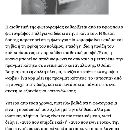
Η αισθητική της φωτογραφίας καθορίζεται από το ύφος που ο
φωτογράφος επιλέγει να δώσει στην εικόνα του. Η Susan
Sontag παρατηρεί ότι η φωτογραφία «ομορφαίνει» ακόμα και
τη βία ή τη φρίκη του πολέμου, επειδή η ίδια η πράξη του
καδραρίσματος της προσδίδει αισθητική μορφή. Έτσι, η
εικόνα μπορεί να αποδυναμώνει το σοκ και να μετατρέπει την
πραγματικότητα σε αντικείμενο κατανάλωσης. Ο John
Berger, από την άλλη πλευρά, τονίζει ότι κάθε φωτογραφία
«κόβει» ένα κομμάτι της πραγματικότητας, το «αποσπά» από
τη συνέχεια της ζωής, και έτσι εντάσσεται πάντοτε σε ένα
σύστημα εξουσίας και κατανάλωσης.
Ύστερα από τόσα χρόνια, πιστεύω βαθιά ότι η φωτογραφία
είναι η προσωπική μου σχέση με την αλήθεια, αλλά μια
ιδιότυπη αλήθεια. Ίσως είναι το πιο πειστικό μέσο, γιατί
δείχνει «αυτό που υπήρξε εκεί» ή «αυτό που έγινε τότε». Την
ίδια στιγμή, όμως, μπορεί να εξαπατήσει, να παραπλανήσει