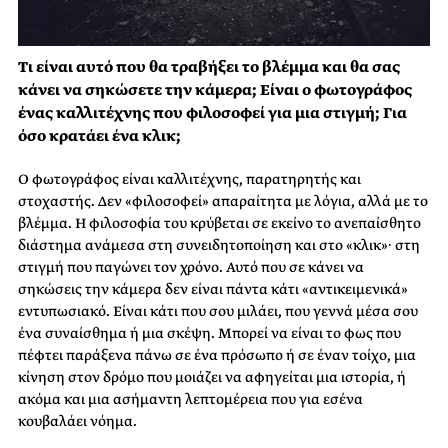
Τι είναι αυτό που θα τραβήξει το βλέμμα και θα σας
κάνει να σηκώσετε την κάμερα; Είναι ο φωτογράφος
ένας καλλιτέχνης που φιλοσοφεί για μια στιγμή; Για
όσο κρατάει ένα κλικ;
Ο φωτογράφος είναι καλλιτέχνης, παρατηρητής και
στοχαστής. Δεν «φιλοσοφεί» απαραίτητα με λόγια, αλλά με το
βλέμμα. Η φιλοσοφία του κρύβεται σε εκείνο το ανεπαίσθητο
διάστημα ανάμεσα στη συνειδητοποίηση και στο «κλικ»· στη
στιγμή που παγώνει τον χρόνο. Αυτό που σε κάνει να
σηκώσεις την κάμερα δεν είναι πάντα κάτι «αντικειμενικά»
εντυπωσιακό. Είναι κάτι που σου μιλάει, που γεννά μέσα σου
ένα συναίσθημα ή μια σκέψη. Μπορεί να είναι το φως που
πέφτει παράξενα πάνω σε ένα πρόσωπο ή σε έναν τοίχο, μια
κίνηση στον δρόμο που μοιάζει να αφηγείται μια ιστορία, ή
ακόμα και μια ασήμαντη λεπτομέρεια που για εσένα
κουβαλάει νόημα.