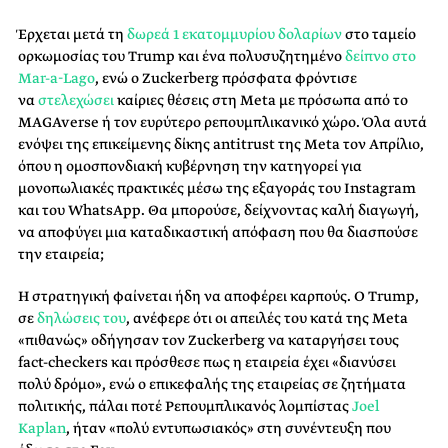
Έρχεται μετά τη
δωρεά 1 εκατομμυρίου δολαρίων
στο ταμείο
ορκωμοσίας του Trump και ένα πολυσυζητημένο
δείπνο στο
Mar-a-Lago
, ενώ ο Zuckerberg πρόσφατα φρόντισε
να
στελεχώσει
καίριες θέσεις στη Meta με πρόσωπα από το
MAGAverse ή τον ευρύτερο ρεπουμπλικανικό χώρο. Όλα αυτά
ενόψει της επικείμενης δίκης antitrust της Meta τον Απρίλιο,
όπου η ομοσπονδιακή κυβέρνηση την κατηγορεί για
μονοπωλιακές πρακτικές μέσω της εξαγοράς του Instagram
και του WhatsApp. Θα μπορούσε, δείχνοντας καλή διαγωγή,
να αποφύγει μια καταδικαστική απόφαση που θα διασπούσε
την εταιρεία;
Η στρατηγική φαίνεται ήδη να αποφέρει καρπούς. Ο Trump,
σε
δηλώσεις του
, ανέφερε ότι οι απειλές του κατά της Meta
«πιθανώς» οδήγησαν τον Zuckerberg να καταργήσει τους
fact-checkers και πρόσθεσε πως η εταιρεία έχει «διανύσει
πολύ δρόμο», ενώ ο επικεφαλής της εταιρείας σε ζητήματα
πολιτικής, πάλαι ποτέ Ρεπουμπλικανός λομπίστας
Joel
Kaplan
, ήταν «πολύ εντυπωσιακός» στη συνέντευξη που