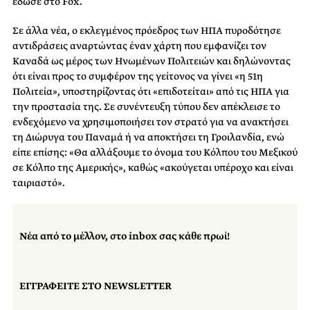
έδωσε στο Fox.
Σε άλλα νέα, ο εκλεγμένος πρόεδρος των ΗΠΑ πυροδότησε
αντιδράσεις αναρτώντας έναν χάρτη που εμφανίζει τον
Καναδά ως μέρος των Ηνωμένων Πολιτειών και δηλώνοντας
ότι είναι προς το συμφέρον της γείτονος να γίνει «η 51η
Πολιτεία», υποστηρίζοντας ότι «επιδοτείται» από τις ΗΠΑ για
την προστασία της. Σε συνέντευξη τύπου δεν απέκλεισε το
ενδεχόμενο να χρησιμοποιήσει τον στρατό για να ανακτήσει
τη Διώρυγα του Παναμά ή να αποκτήσει τη Γροιλανδία, ενώ
είπε επίσης: «Θα αλλάξουμε το όνομα του Κόλπου του Μεξικού
σε Κόλπο της Αμερικής», καθώς «ακούγεται υπέροχο και είναι
ταιριαστό».
Νέα από το μέλλον, στο inbox σας κάθε πρωί!
ΕΓΓΡΑΦΕΙΤΕ ΣΤΟ NEWSLETTER