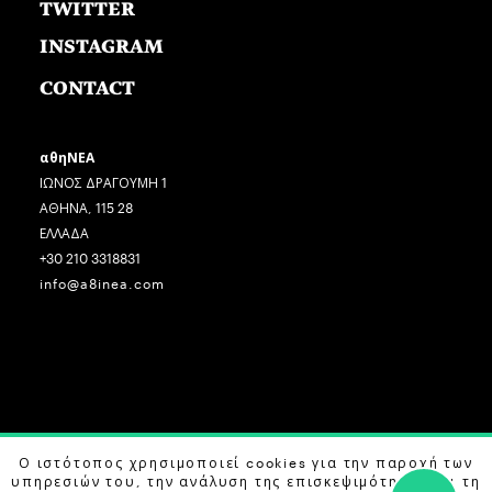
TWITTER
INSTAGRAM
CONTACT
αθηΝΕΑ
ΙΩΝΟΣ ΔΡΑΓΟΥΜΗ 1
ΑΘΗΝΑ, 115 28
ΕΛΛΑΔΑ
+30 210 3318831
info@a8inea.com
Ο ιστότοπος χρησιμοποιεί cookies για την παροχή των
COPYRIGHT © 2026 αθηΝΕΑ, ALL RIGHTS RESERVED.
υπηρεσιών του, την ανάλυση της επισκεψιμότητας και τη
DESIGN BY
G DESIGN STUDIO
. DEVELOPED BY
B LABS
.