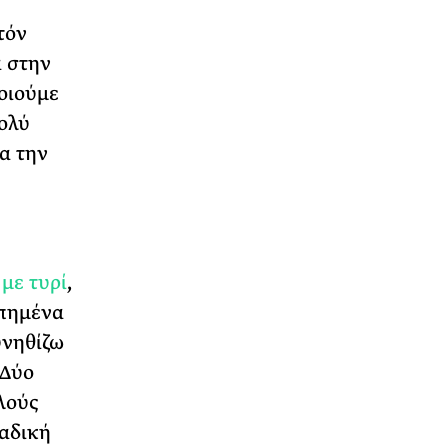
τόν
α στην
ποιούμε
πολύ
α την
 με τυρί
,
απημένα
υνηθίζω
 Δύο
λούς
ναδική