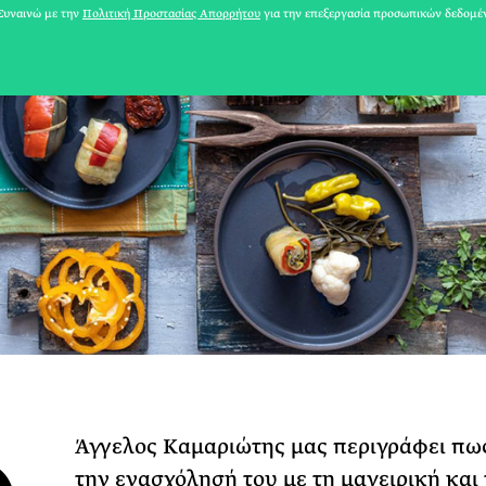
υναινώ με την
Πολιτική Προστασίας Απορρήτου
για την επεξεργασία προσωπικών δεδομέ
31 ΙΟΥΛΙΟΥ 2026
Το Καλοκαίρι πο
Άγγελος Καμαριώτης μας περιγράφει πω
Φωτογραφίζεται
την ενασχόλησή του με τη μαγειρική και 
Ακόμη Αρχίσει