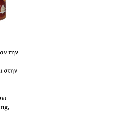
ναν την
ι στην
σει
ng,