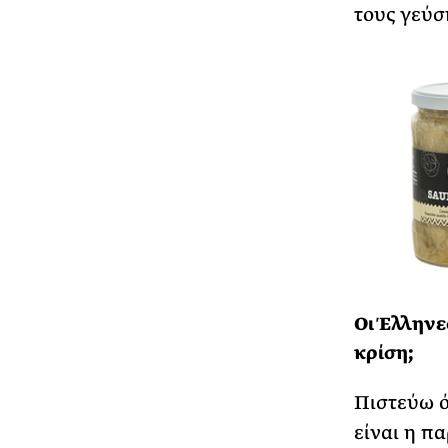
τους γεύσ
Οι Έλληνε
κρίση;
Πιστεύω ό
είναι η π