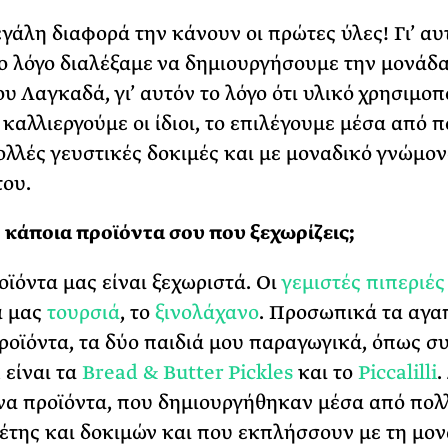
εγάλη διαφορά την κάνουν οι πρώτες ύλες! Γι’ αυ
ο λόγο διαλέξαμε να δημιουργήσουμε την μονάδ
ου Λαγκαδά, γι’ αυτόν το λόγο ότι υλικό χρησιμο
 καλλιεργούμε οι ίδιοι, το επιλέγουμε μέσα από 
ολλές γευστικές δοκιμές και με μοναδικό γνώμον
του.
κάποια προϊόντα σου που ξεχωρίζεις;
οϊόντα μας είναι ξεχωριστά. Οι
γεμιστές πιπεριές
ά μας
τουρσιά
, το
ξινολάχανο
. Προσωπικά τα αγ
ροϊόντα, τα δύο παιδιά μου παραγωγικά, όπως σ
 είναι τα
Bread & Butter Pickles
και το
Piccalilli
.
α προϊόντα, που δημιουργήθηκαν μέσα από πολ
έτης και δοκιμών και που εκπλήσσουν με τη μο