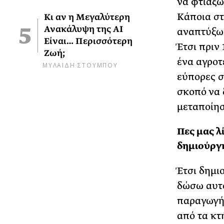
να φτιάξω
Κάποια στ
Κι αν η Μεγαλύτερη
Ανακάλυψη της AI
αναπτύξω 
Είναι… Περισσότερη
Έτσι πριν
Ζωή;
ένα αγροτ
ΜΥΛΑΙΔΗ ΣΤΟΥΜΠΟΥ
εύπορες σ
σκοπό να 
μεταποίησ
Πες μας λί
δημιούργ
Έτσι δημι
δώσω αυτό
παραγωγής
από τα κτ