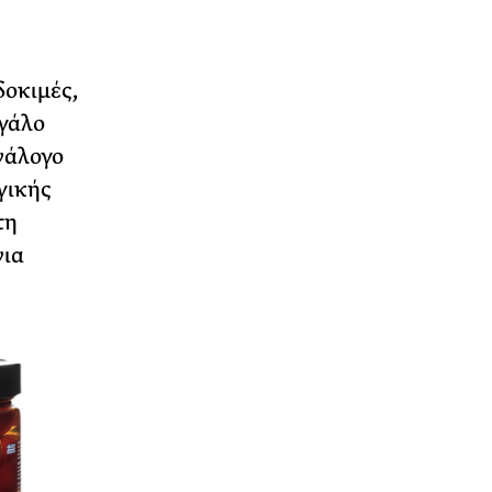
δοκιμές,
εγάλο
νάλογο
γικής
τη
νια