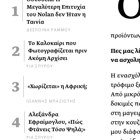
Μεγαλύτερη Επιτυχία
του Nolan δεν Ήταν η
Ταινία
ΔΕΣΠΟΙΝΑ ΡΑΜΜΟΥ
προϊόντων
Το Καλοκαίρι που
Πες μας λ
Φωτογραφίζεται πριν
Ακόμη Αρχίσει
να ασχολη
ΡΙΑ ΣΠΥΡΟΥ
Η ενασχόλ
τρόφιμο ξ
«Χωρίζεται» η Αφρική;
Από μικρό
ΙΩΑΝΝΗΣ ΜΠΑΖΙΩΤΗΣ
δοκιμές π
στη μαγει
Αλεξάνδρα
στην κουζ
Εφραίμογλου, «Πώς
Φτάνεις Τόσο Ψηλά;»
μου διάφο
ΡΙΑ ΣΠΥΡΟΥ