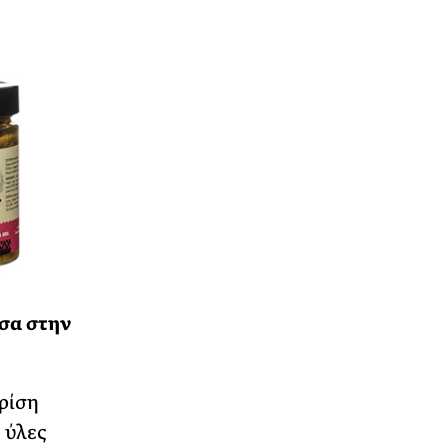
σα στην
ρίση
 ύλες