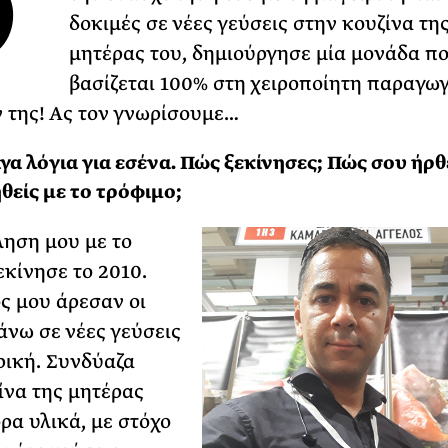
Ο
δοκιμές σε νέες γεύσεις στην κουζίνα τη
ΡΙΑ ΣΠΥΡΟΥ
μητέρας του, δημιούργησε μία μονάδα π
βασίζεται 100% στη χειροποίητη παραγω
 της! Ας τον γνωρίσουμε…
ίγα λόγια για εσένα. Πώς ξεκίνησες; Πώς σου ήρθε
θείς με το τρόφιμο;
ηση μου με το
εκίνησε το 2010.
ς μου άρεσαν οι
άνω σε νέες γεύσεις
ρική. Συνδύαζα
ίνα της μητέρας
ρα υλικά, με στόχο