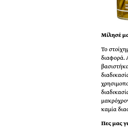
Μίλησέ μα
Το στοίχη
διαφορά. 
βασιστήκα
διαδικασί
χρησιμοπο
διαδικασί
μακρόχρον
καμία δια
Πες μας γι