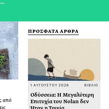
νων.
ΠΡΟΣΦΑΤΑ ΑΡΘΡΑ
ΚΟΙΝΩΝΙΑ
1 ΑΥΓΟΥΣΤΟΥ 2026
ΒΙΒΛΙΟ
31
υ
Οδύσσεια: Η Μεγαλύτερη
Το
ς από
 πριν
Επιτυχία του Nolan δεν
Φω
τις
Ήταν η Ταινία
Ακ