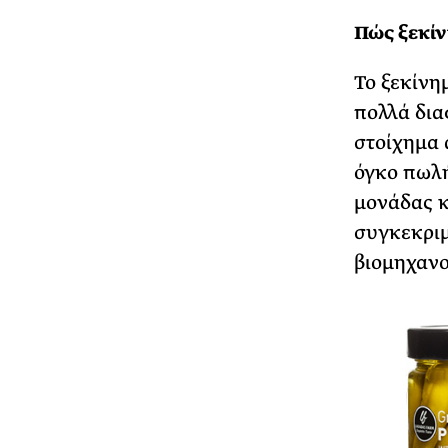
Πώς ξεκίν
Το ξεκίνη
πολλά δια
στοίχημα 
όγκο πωλή
μονάδας κ
συγκεκριμ
βιομηχανο