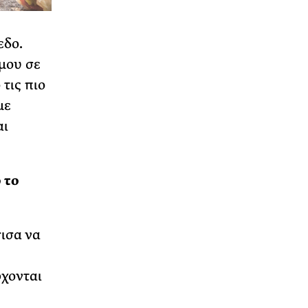
εδο.
 μου σε
τις πιο
με
αι
 το
ισα να
ρχονται