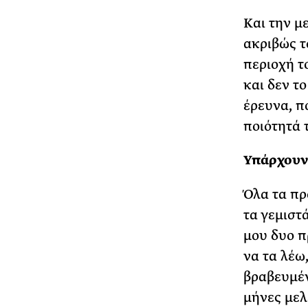
Και την μ
ακριβώς τ
περιοχή τ
και δεν το
έρευνα, π
ποιότητά 
Υπάρχουν 
Όλα τα πρ
τα γεμιστ
μου δυο π
να τα λέω,
βραβευμέν
μήνες μελ